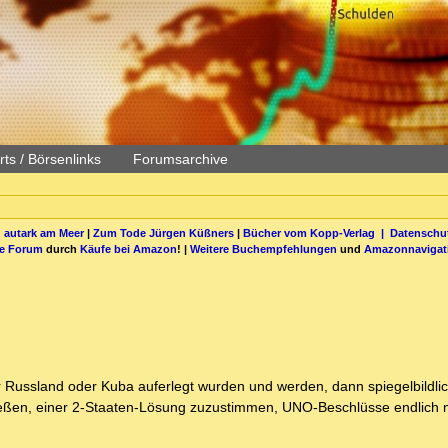
ts / Börsenlinks
Forumsarchive
 autark am Meer
|
Zum Tode Jürgen Küßners
|
Bücher vom Kopp-Verlag |
Datenschut
be Forum
durch
Käufe bei Amazon
! |
Weitere Buchempfehlungen
und
Amazonnavigat
Russland oder Kuba auferlegt wurden und werden, dann spiegelbildlic
hließen, einer 2-Staaten-Lösung zuzustimmen, UNO-Beschlüsse endlich 