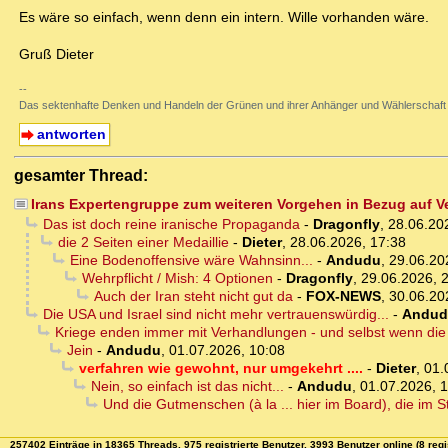
Es wäre so einfach, wenn denn ein intern. Wille vorhanden wäre.
Gruß Dieter
--
Das sektenhafte Denken und Handeln der Grünen und ihrer Anhänger und Wählerschaft
antworten
gesamter Thread:
Irans Expertengruppe zum weiteren Vorgehen in Bezug auf 
Das ist doch reine iranische Propaganda
-
Dragonfly
,
28.06.20
die 2 Seiten einer Medaillie
-
Dieter
,
28.06.2026, 17:38
Eine Bodenoffensive wäre Wahnsinn...
-
Andudu
,
29.06.20
Wehrpflicht / Mish: 4 Optionen
-
Dragonfly
,
29.06.2026, 
Auch der Iran steht nicht gut da
-
FOX-NEWS
,
30.06.20
Die USA und Israel sind nicht mehr vertrauenswürdig...
-
Andud
Kriege enden immer mit Verhandlungen - und selbst wenn die b
Jein
-
Andudu
,
01.07.2026, 10:08
verfahren wie gewohnt, nur umgekehrt ....
-
Dieter
,
01.
Nein, so einfach ist das nicht...
-
Andudu
,
01.07.2026, 
Und die Gutmenschen (à la ... hier im Board), die im S
257402 Einträge in 18365 Threads, 975 registrierte Benutzer, 3993 Benutzer online (8 regi