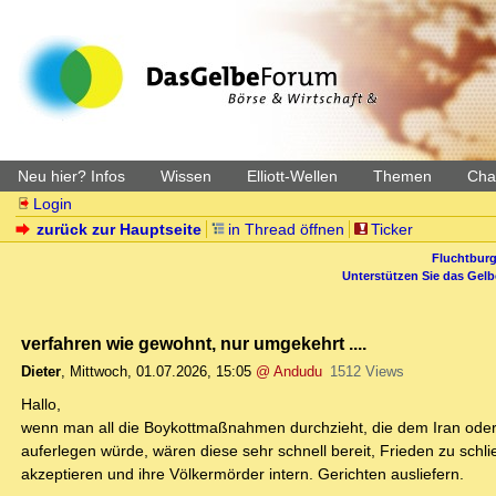
Neu hier? Infos
Wissen
Elliott-Wellen
Themen
Char
Login
zurück zur Hauptseite
in Thread öffnen
Ticker
Fluchtburg
Unterstützen Sie das Gel
verfahren wie gewohnt, nur umgekehrt ....
Dieter
,
Mittwoch, 01.07.2026, 15:05
@ Andudu
1512 Views
Hallo,
wenn man all die Boykottmaßnahmen durchzieht, die dem Iran oder 
auferlegen würde, wären diese sehr schnell bereit, Frieden zu sc
akzeptieren und ihre Völkermörder intern. Gerichten ausliefern.