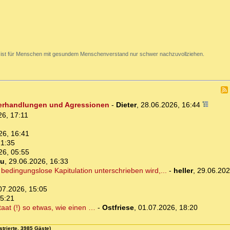
 ist für Menschen mit gesundem Menschenverstand nur schwer nachzuvollziehen.
Verhandlungen und Agressionen
-
Dieter
,
28.06.2026, 16:44
26, 17:11
26, 16:41
21:35
26, 05:55
u
,
29.06.2026, 16:33
edingungslose Kapitulation unterschrieben wird,...
-
heller
,
29.06.202
07.2026, 15:05
15:21
taat (!) so etwas, wie einen …
-
Ostfriese
,
01.07.2026, 18:20
strierte, 3985 Gäste)