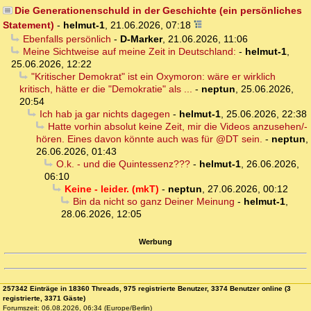
Die Generationenschuld in der Geschichte (ein persönliches
Statement)
-
helmut-1
,
21.06.2026, 07:18
Ebenfalls persönlich
-
D-Marker
,
21.06.2026, 11:06
Meine Sichtweise auf meine Zeit in Deutschland:
-
helmut-1
,
25.06.2026, 12:22
"Kritischer Demokrat" ist ein Oxymoron: wäre er wirklich
kritisch, hätte er die "Demokratie" als ...
-
neptun
,
25.06.2026,
20:54
Ich hab ja gar nichts dagegen
-
helmut-1
,
25.06.2026, 22:38
Hatte vorhin absolut keine Zeit, mir die Videos anzusehen/-
hören. Eines davon könnte auch was für @DT sein.
-
neptun
,
26.06.2026, 01:43
O.k. - und die Quintessenz???
-
helmut-1
,
26.06.2026,
06:10
Keine - leider. (mkT)
-
neptun
,
27.06.2026, 00:12
Bin da nicht so ganz Deiner Meinung
-
helmut-1
,
28.06.2026, 12:05
Werbung
257342 Einträge in 18360 Threads, 975 registrierte Benutzer, 3374 Benutzer online (3
registrierte, 3371 Gäste)
Forumszeit: 06.08.2026, 06:34 (Europe/Berlin)