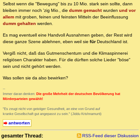
Selbst wenn die "Bewegung" bis zu 10 Mio. stark sein sollte, dann
bleiben immer noch 'zig Mio., die
dumm gemacht
wurden
und vor
allem
mit groben, feinen und feinsten Mitteln der Beeinflussung
dumm gehalten
werden.
Es mag eventuell eine Handvoll Ausnahmen geben, der Rest wird
diese ganze Szene ablehnen, eben weil sie
für
Deutschland ist.
Vergiß nicht, daß das Gutmenschentum und die Klimaspinnerei
religiösen Charakter haben. Für die dürften solche Lieder "böse"
sein und nicht gehört werden.
Was sollen sie da also bewirken?
--
Immer daran denken:
Die große Mehrheit der deutschen Bevölkerung hat
Mörderparteien gewählt!
"Es zeugt nicht von geistiger Gesundheit, an eine von Grund auf
kranke Gesellschaft gut angepasst zu sein." (Jiddu Krishnamurti)
antworten
gesamter Thread:
RSS-Feed dieser Diskussion