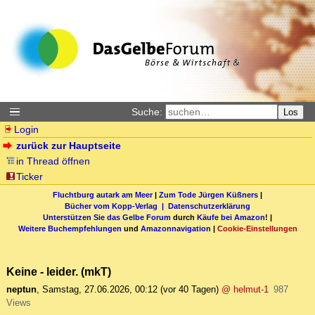
Suche:
Los
Login
zurück zur Hauptseite
in Thread öffnen
Ticker
Fluchtburg autark am Meer
|
Zum Tode Jürgen Küßners
|
Bücher vom Kopp-Verlag |
Datenschutzerklärung
Unterstützen Sie das Gelbe Forum
durch
Käufe bei Amazon
! |
Weitere Buchempfehlungen
und
Amazonnavigation
|
Cookie-Einstellungen
Keine - leider. (mkT)
neptun
,
Samstag, 27.06.2026, 00:12
(vor 40 Tagen)
@ helmut-1
987
Views