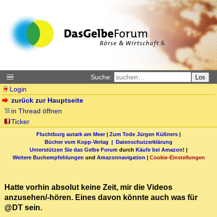
Suche:
Los
Login
zurück zur Hauptseite
in Thread öffnen
Ticker
Fluchtburg autark am Meer
|
Zum Tode Jürgen Küßners
|
Bücher vom Kopp-Verlag |
Datenschutzerklärung
Unterstützen Sie das Gelbe Forum
durch
Käufe bei Amazon
! |
Weitere Buchempfehlungen
und
Amazonnavigation
|
Cookie-Einstellungen
Hatte vorhin absolut keine Zeit, mir die Videos
anzusehen/-hören. Eines davon könnte auch was für
@DT sein.