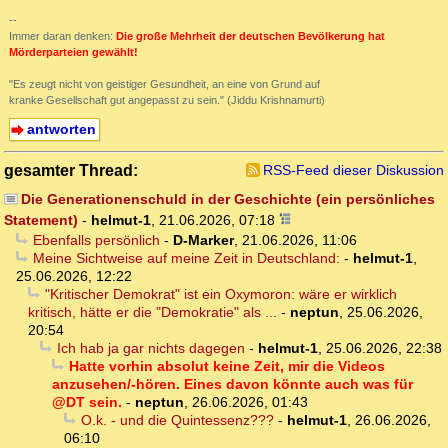
--
Immer daran denken:
Die große Mehrheit der deutschen Bevölkerung hat
Mörderparteien gewählt!
"Es zeugt nicht von geistiger Gesundheit, an eine von Grund auf
kranke Gesellschaft gut angepasst zu sein." (Jiddu Krishnamurti)
antworten
gesamter Thread:
RSS-Feed dieser Diskussion
Die Generationenschuld in der Geschichte (ein persönliches
Statement)
-
helmut-1
,
21.06.2026, 07:18
Ebenfalls persönlich
-
D-Marker
,
21.06.2026, 11:06
Meine Sichtweise auf meine Zeit in Deutschland:
-
helmut-1
,
25.06.2026, 12:22
"Kritischer Demokrat" ist ein Oxymoron: wäre er wirklich
kritisch, hätte er die "Demokratie" als ...
-
neptun
,
25.06.2026,
20:54
Ich hab ja gar nichts dagegen
-
helmut-1
,
25.06.2026, 22:38
Hatte vorhin absolut keine Zeit, mir die Videos
anzusehen/-hören. Eines davon könnte auch was für
@DT sein.
-
neptun
,
26.06.2026, 01:43
O.k. - und die Quintessenz???
-
helmut-1
,
26.06.2026,
06:10