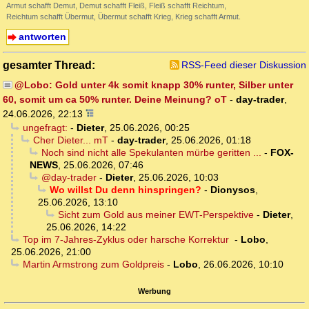
Armut schafft Demut, Demut schafft Fleiß, Fleiß schafft Reichtum,
Reichtum schafft Übermut, Übermut schafft Krieg, Krieg schafft Armut.
antworten
gesamter Thread:
RSS-Feed dieser Diskussion
@Lobo: Gold unter 4k somit knapp 30% runter, Silber unter
60, somit um ca 50% runter. Deine Meinung? oT
-
day-trader
,
24.06.2026, 22:13
ungefragt:
-
Dieter
,
25.06.2026, 00:25
Cher Dieter... mT
-
day-trader
,
25.06.2026, 01:18
Noch sind nicht alle Spekulanten mürbe geritten ...
-
FOX-
NEWS
,
25.06.2026, 07:46
@day-trader
-
Dieter
,
25.06.2026, 10:03
Wo willst Du denn hinspringen?
-
Dionysos
,
25.06.2026, 13:10
Sicht zum Gold aus meiner EWT-Perspektive
-
Dieter
,
25.06.2026, 14:22
Top im 7-Jahres-Zyklus oder harsche Korrektur
-
Lobo
,
25.06.2026, 21:00
Martin Armstrong zum Goldpreis
-
Lobo
,
26.06.2026, 10:10
Werbung