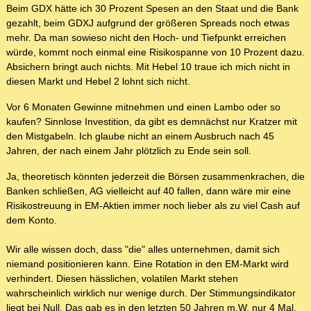
Beim GDX hätte ich 30 Prozent Spesen an den Staat und die Bank
gezahlt, beim GDXJ aufgrund der größeren Spreads noch etwas
mehr. Da man sowieso nicht den Hoch- und Tiefpunkt erreichen
würde, kommt noch einmal eine Risikospanne von 10 Prozent dazu.
Absichern bringt auch nichts. Mit Hebel 10 traue ich mich nicht in
diesen Markt und Hebel 2 lohnt sich nicht.
Vor 6 Monaten Gewinne mitnehmen und einen Lambo oder so
kaufen? Sinnlose Investition, da gibt es demnächst nur Kratzer mit
den Mistgabeln. Ich glaube nicht an einem Ausbruch nach 45
Jahren, der nach einem Jahr plötzlich zu Ende sein soll.
Ja, theoretisch könnten jederzeit die Börsen zusammenkrachen, die
Banken schließen, AG vielleicht auf 40 fallen, dann wäre mir eine
Risikostreuung in EM-Aktien immer noch lieber als zu viel Cash auf
dem Konto.
Wir alle wissen doch, dass "die" alles unternehmen, damit sich
niemand positionieren kann. Eine Rotation in den EM-Markt wird
verhindert. Diesen hässlichen, volatilen Markt stehen
wahrscheinlich wirklich nur wenige durch. Der Stimmungsindikator
liegt bei Null. Das gab es in den letzten 50 Jahren m.W. nur 4 Mal.