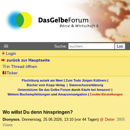
Suche:
Los
Login
zurück zur Hauptseite
in Thread öffnen
Ticker
Fluchtburg autark am Meer
|
Zum Tode Jürgen Küßners
|
Bücher vom Kopp-Verlag |
Datenschutzerklärung
Unterstützen Sie das Gelbe Forum
durch
Käufe bei Amazon
! |
Weitere Buchempfehlungen
und
Amazonnavigation
|
Cookie-Einstellungen
Wo willst Du denn hinspringen?
Dionysos
,
Donnerstag, 25.06.2026, 13:10
(vor 44 Tagen)
@ Dieter
2805
Views