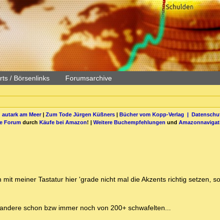
ts / Börsenlinks
Forumsarchive
 autark am Meer
|
Zum Tode Jürgen Küßners
|
Bücher vom Kopp-Verlag |
Datenschut
be Forum
durch
Käufe bei Amazon
! |
Weitere Buchempfehlungen
und
Amazonnavigat
nn mit meiner Tastatur hier 'grade nicht mal die Akzents richtig setzen,
 andere schon bzw immer noch von 200+ schwafelten...