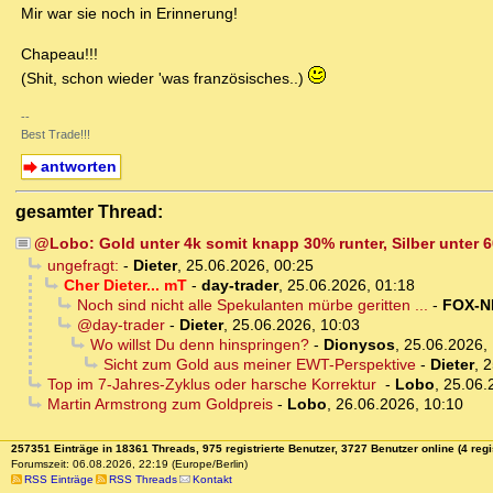
Mir war sie noch in Erinnerung!
Chapeau!!!
(Shit, schon wieder 'was französisches..)
--
Best Trade!!!
antworten
gesamter Thread:
@Lobo: Gold unter 4k somit knapp 30% runter, Silber unter 
ungefragt:
-
Dieter
,
25.06.2026, 00:25
Cher Dieter... mT
-
day-trader
,
25.06.2026, 01:18
Noch sind nicht alle Spekulanten mürbe geritten ...
-
FOX-
@day-trader
-
Dieter
,
25.06.2026, 10:03
Wo willst Du denn hinspringen?
-
Dionysos
,
25.06.2026,
Sicht zum Gold aus meiner EWT-Perspektive
-
Dieter
,
2
Top im 7-Jahres-Zyklus oder harsche Korrektur
-
Lobo
,
25.06.
Martin Armstrong zum Goldpreis
-
Lobo
,
26.06.2026, 10:10
257351 Einträge in 18361 Threads, 975 registrierte Benutzer, 3727 Benutzer online (4 regi
Forumszeit: 06.08.2026, 22:19 (Europe/Berlin)
RSS Einträge
RSS Threads
Kontakt