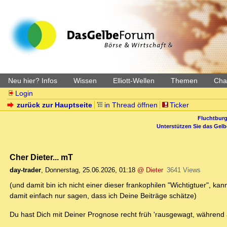
Neu hier? Infos
Wissen
Elliott-Wellen
Themen
Char
Login
zurück zur Hauptseite
in Thread öffnen
Ticker
Fluchtburg
Unterstützen Sie das Gel
Cher Dieter... mT
day-trader
,
Donnerstag, 25.06.2026, 01:18
@ Dieter
3641 Views
(und damit bin ich nicht einer dieser frankophilen "Wichtigtuer", ka
damit einfach nur sagen, dass ich Deine Beiträge schätze)
Du hast Dich mit Deiner Prognose recht früh 'rausgewagt, während