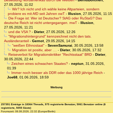
Besiedlung Nordamerikas durch die Weißen
-
BerndBorchert
,
27.05.2026, 11:02
Wir? Ich nicht und ich wähle keine Altparteien, sondern
probiere es mit AfD seit Jahren owT
-
Illusion
,
27.05.2026, 11:15
Die Frage ist: Wer ist Deutscher? StAG oder RuStaG? Das
deutsche Reich ist nicht untergegangen. mwT
-
Illusion
,
27.05.2026, 11:21
und die VSA ?
-
Dieter
,
27.05.2026, 12:26
"Migrationshintergrund" kennzeichnet nicht den tats.
Ausländeranteil
-
Gernot
,
29.05.2026, 14:15
"weißen Ethnostaat"
-
SevenSamurai
,
30.05.2026, 13:58
Migration ist positiv, aber ....
-
Dieter
,
30.05.2026, 17:32
Reiseverbot für Migrationskritiker "Rechtsstaat" BRD
-
Dieter
,
30.05.2026, 22:44
Zeichen eines schwachen Staates?
-
neptun
,
31.05.2026,
01:39
Immer noch besser als DDR oder das 1000 jährige Reich
-
Joe68
,
01.06.2026, 18:59
Werbung
257391 Einträge in 18364 Threads, 975 registrierte Benutzer, 5061 Benutzer online (6
registrierte, 5055 Gäste)
Forumszeit: 08.08.2026, 22:32 (Europe/Berlin)