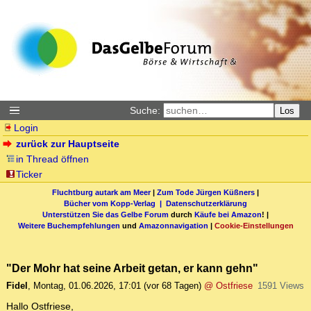
Suche:
Los
Login
zurück zur Hauptseite
in Thread öffnen
Ticker
Fluchtburg autark am Meer
|
Zum Tode Jürgen Küßners
|
Bücher vom Kopp-Verlag |
Datenschutzerklärung
Unterstützen Sie das Gelbe Forum
durch
Käufe bei Amazon
! |
Weitere Buchempfehlungen
und
Amazonnavigation
|
Cookie-Einstellungen
"Der Mohr hat seine Arbeit getan, er kann gehn"
Fidel
,
Montag, 01.06.2026, 17:01
(vor 68 Tagen)
@ Ostfriese
1591 Views
Hallo Ostfriese,