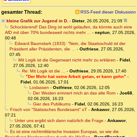
gesamter Thread:
RSS-Feed dieser Diskussion
kleine Grafik zur Jugend in D.
-
Dieter
,
26.05.2026, 21:09
Schockierend! Das Ding ist wohl gelaufen, da könnte auch eine
AfD mit über 70% bundesweit nichts mehr ...
-
neptun
,
27.05.2026,
00:48
Edward Baumstark (1833): "Nein, die Staatsschuld ist der
Präsident aller Präsidenten, die …
-
Ostfriese
,
27.05.2026,
07:45
Mit Logik ist die Gegenwart nicht mehr zu erklären
-
Fidel
,
27.05.2026, 12:40
Re: Mit Logik ist die …
-
Ostfriese
,
29.05.2026, 17:40
"Der Mohr hat seine Arbeit getan, er kann gehn"
-
Fidel
,
01.06.2026, 17:01
Loslassen
-
Ostfriese
,
02.06.2026, 12:05
Der Westen erinnert mich an das alte Rom
-
Joe68
,
02.06.2026, 16:23
Gier des Publikums
-
Fidel
,
02.06.2026, 16:23
Frisch von "Statisisches Bundesamt" oT
-
Ankawor
,
27.05.2026,
07:21
Unter uns ergibt sich dann natürlich die Frage
-
Ankawor
,
27.05.2026, 07:41
Es ist eine nichtmilitärische Invasion Europas, so wie die