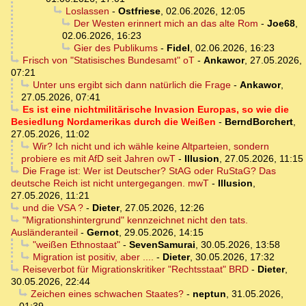
Loslassen
-
Ostfriese
,
02.06.2026, 12:05
Der Westen erinnert mich an das alte Rom
-
Joe68
,
02.06.2026, 16:23
Gier des Publikums
-
Fidel
,
02.06.2026, 16:23
Frisch von "Statisisches Bundesamt" oT
-
Ankawor
,
27.05.2026,
07:21
Unter uns ergibt sich dann natürlich die Frage
-
Ankawor
,
27.05.2026, 07:41
Es ist eine nichtmilitärische Invasion Europas, so wie die
Besiedlung Nordamerikas durch die Weißen
-
BerndBorchert
,
27.05.2026, 11:02
Wir? Ich nicht und ich wähle keine Altparteien, sondern
probiere es mit AfD seit Jahren owT
-
Illusion
,
27.05.2026, 11:15
Die Frage ist: Wer ist Deutscher? StAG oder RuStaG? Das
deutsche Reich ist nicht untergegangen. mwT
-
Illusion
,
27.05.2026, 11:21
und die VSA ?
-
Dieter
,
27.05.2026, 12:26
"Migrationshintergrund" kennzeichnet nicht den tats.
Ausländeranteil
-
Gernot
,
29.05.2026, 14:15
"weißen Ethnostaat"
-
SevenSamurai
,
30.05.2026, 13:58
Migration ist positiv, aber ....
-
Dieter
,
30.05.2026, 17:32
Reiseverbot für Migrationskritiker "Rechtsstaat" BRD
-
Dieter
,
30.05.2026, 22:44
Zeichen eines schwachen Staates?
-
neptun
,
31.05.2026,