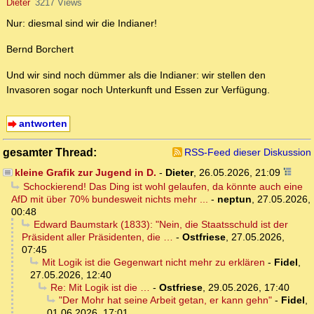
Dieter
3217 Views
Nur: diesmal sind wir die Indianer!
Bernd Borchert
Und wir sind noch dümmer als die Indianer: wir stellen den
Invasoren sogar noch Unterkunft und Essen zur Verfügung.
antworten
gesamter Thread:
RSS-Feed dieser Diskussion
kleine Grafik zur Jugend in D.
-
Dieter
,
26.05.2026, 21:09
Schockierend! Das Ding ist wohl gelaufen, da könnte auch eine
AfD mit über 70% bundesweit nichts mehr ...
-
neptun
,
27.05.2026,
00:48
Edward Baumstark (1833): "Nein, die Staatsschuld ist der
Präsident aller Präsidenten, die …
-
Ostfriese
,
27.05.2026,
07:45
Mit Logik ist die Gegenwart nicht mehr zu erklären
-
Fidel
,
27.05.2026, 12:40
Re: Mit Logik ist die …
-
Ostfriese
,
29.05.2026, 17:40
"Der Mohr hat seine Arbeit getan, er kann gehn"
-
Fidel
,
01.06.2026, 17:01