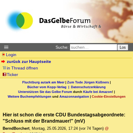
Suche:
Los
Login
zurück zur Hauptseite
in Thread öffnen
Ticker
Fluchtburg autark am Meer
|
Zum Tode Jürgen Küßners
|
Bücher vom Kopp-Verlag |
Datenschutzerklärung
Unterstützen Sie das Gelbe Forum
durch
Käufe bei Amazon
! |
Weitere Buchempfehlungen
und
Amazonnavigation
|
Cookie-Einstellungen
Hier ist schon die erste CDU Bundestagsabgeordnete:
"Schluss mit der Brandmauer!" (mV)
BerndBorchert
,
Montag, 25.05.2026, 17:24
(vor 74 Tagen)
@