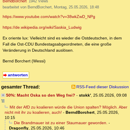
BerndBorchert
1942 Views
bearbeitet von BerndBorchert, Montag, 25.05.2026, 18:48
https://www.youtube.com/watch?v=38wkZwD_NPg
https://de.wikipedia.org/wiki/Saskia_Ludwig
Ex oriente lux: Vielleicht sind es wieder die Ostdeutschen, in dem
Fall die Ost-CDU Bundestagsabgeordneten, die eine große
Veränderung in Deutschland auslösen.
Bernd Borchert (Wessi)
antworten
gesamter Thread:
RSS-Feed dieser Diskussion
50%: Macht Oska so den Weg frei?
-
stokk'
,
25.05.2026, 09:08
Mit der AfD zu koalieren würde die Union spalten? Möglich. Aber
nicht mit ihr zu koalieren, auch!
-
BerndBorchert
,
25.05.2026,
10:15
Die Brandmauer ist zu einer Staumauer geworden.
-
Dragonfly
,
25.05.2026, 10:46