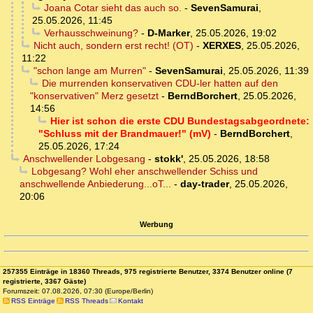
Joana Cotar sieht das auch so.
-
SevenSamurai
,
25.05.2026, 11:45
Verhausschweinung?
-
D-Marker
,
25.05.2026, 19:02
Nicht auch, sondern erst recht! (OT)
-
XERXES
,
25.05.2026,
11:22
"schon lange am Murren"
-
SevenSamurai
,
25.05.2026, 11:39
Die murrenden konservativen CDU-ler hatten auf den
"konservativen" Merz gesetzt
-
BerndBorchert
,
25.05.2026,
14:56
Hier ist schon die erste CDU Bundestagsabgeordnete:
"Schluss mit der Brandmauer!" (mV)
-
BerndBorchert
,
25.05.2026, 17:24
Anschwellender Lobgesang
-
stokk'
,
25.05.2026, 18:58
Lobgesang? Wohl eher anschwellender Schiss und
anschwellende Anbiederung...oT...
-
day-trader
,
25.05.2026,
20:06
Werbung
257355 Einträge in 18360 Threads, 975 registrierte Benutzer, 3374 Benutzer online (7
registrierte, 3367 Gäste)
Forumszeit: 07.08.2026, 07:30 (Europe/Berlin)
RSS Einträge
RSS Threads
Kontakt