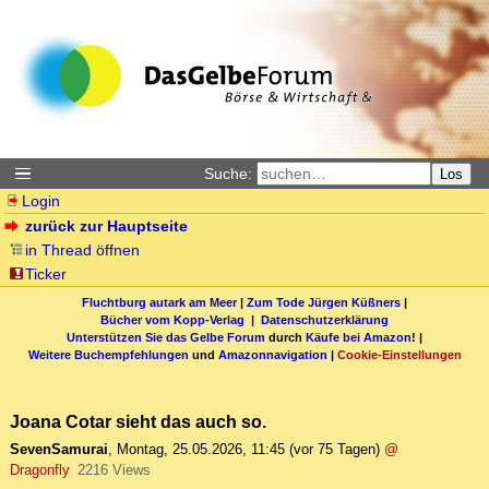
Suche:
Los
Login
zurück zur Hauptseite
in Thread öffnen
Ticker
Fluchtburg autark am Meer
|
Zum Tode Jürgen Küßners
|
Bücher vom Kopp-Verlag |
Datenschutzerklärung
Unterstützen Sie das Gelbe Forum
durch
Käufe bei Amazon
! |
Weitere Buchempfehlungen
und
Amazonnavigation
|
Cookie-Einstellungen
Joana Cotar sieht das auch so.
SevenSamurai
,
Montag, 25.05.2026, 11:45
(vor 75 Tagen)
@
Dragonfly
2216 Views