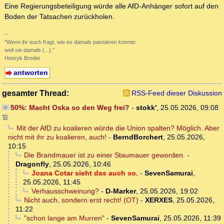
Eine Regierungsbeteiligung würde alle AfD-Anhänger sofort auf den
Boden der Tatsachen zurückholen.
--
"Wenn ihr euch fragt, wie es damals passieren konnte:
weil sie damals (...)."
Henryk Broder
antworten
gesamter Thread:
RSS-Feed dieser Diskussion
50%: Macht Oska so den Weg frei?
-
stokk'
,
25.05.2026, 09:08
Mit der AfD zu koalieren würde die Union spalten? Möglich. Aber
nicht mit ihr zu koalieren, auch!
-
BerndBorchert
,
25.05.2026,
10:15
Die Brandmauer ist zu einer Staumauer geworden.
-
Dragonfly
,
25.05.2026, 10:46
Joana Cotar sieht das auch so.
-
SevenSamurai
,
25.05.2026, 11:45
Verhausschweinung?
-
D-Marker
,
25.05.2026, 19:02
Nicht auch, sondern erst recht! (OT)
-
XERXES
,
25.05.2026,
11:22
"schon lange am Murren"
-
SevenSamurai
,
25.05.2026, 11:39