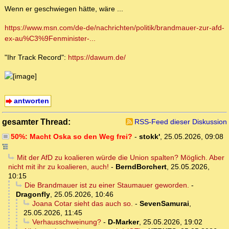
Wenn er geschwiegen hätte, wäre ...
https://www.msn.com/de-de/nachrichten/politik/brandmauer-zur-afd-
ex-au%C3%9Fenminister-...
"Ihr Track Record":
https://dawum.de/
antworten
gesamter Thread:
RSS-Feed dieser Diskussion
50%: Macht Oska so den Weg frei?
-
stokk'
,
25.05.2026, 09:08
Mit der AfD zu koalieren würde die Union spalten? Möglich. Aber
nicht mit ihr zu koalieren, auch!
-
BerndBorchert
,
25.05.2026,
10:15
Die Brandmauer ist zu einer Staumauer geworden.
-
Dragonfly
,
25.05.2026, 10:46
Joana Cotar sieht das auch so.
-
SevenSamurai
,
25.05.2026, 11:45
Verhausschweinung?
-
D-Marker
,
25.05.2026, 19:02