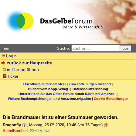
Suche:
Los
Login
zurück zur Hauptseite
in Thread öffnen
Ticker
Fluchtburg autark am Meer
|
Zum Tode Jürgen Küßners
|
Bücher vom Kopp-Verlag |
Datenschutzerklärung
Unterstützen Sie das Gelbe Forum
durch
Käufe bei Amazon
! |
Weitere Buchempfehlungen
und
Amazonnavigation
|
Cookie-Einstellungen
Die Brandmauer ist zu einer Staumauer geworden.
Dragonfly
,
Montag, 25.05.2026, 10:46
(vor 75 Tagen)
@
BerndBorchert
2360 Views