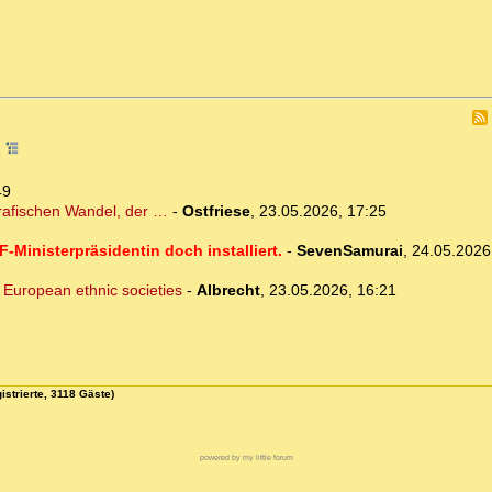
1
49
grafischen Wandel, der …
-
Ostfriese
,
23.05.2026, 17:25
inisterpräsidentin doch installiert.
-
SevenSamurai
,
24.05.2026
f European ethnic societies
-
Albrecht
,
23.05.2026, 16:21
istrierte, 3118 Gäste)
powered by my little forum