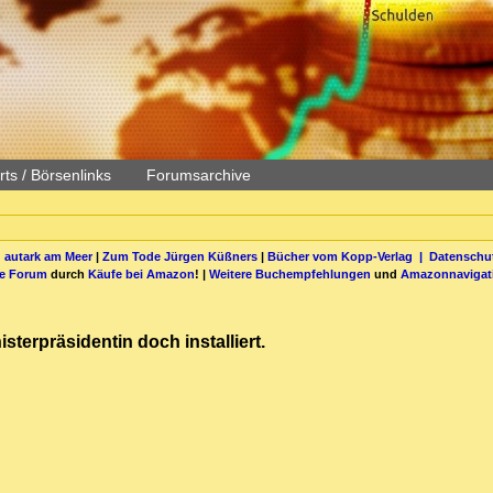
ts / Börsenlinks
Forumsarchive
 autark am Meer
|
Zum Tode Jürgen Küßners
|
Bücher vom Kopp-Verlag |
Datenschut
be Forum
durch
Käufe bei Amazon
! |
Weitere Buchempfehlungen
und
Amazonnavigat
erpräsidentin doch installiert.