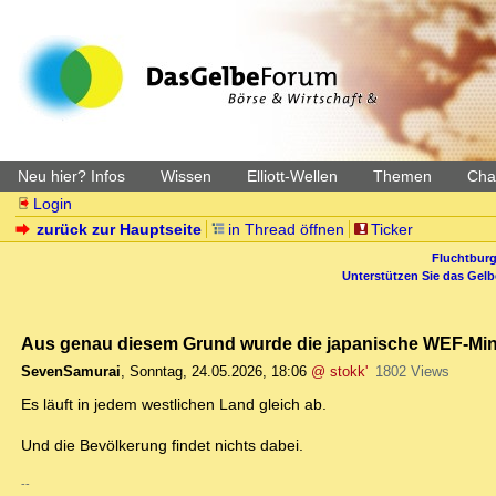
Neu hier? Infos
Wissen
Elliott-Wellen
Themen
Char
Login
zurück zur Hauptseite
in Thread öffnen
Ticker
Fluchtburg
Unterstützen Sie das Gel
Aus genau diesem Grund wurde die japanische WEF-Minist
SevenSamurai
,
Sonntag, 24.05.2026, 18:06
@ stokk'
1802 Views
Es läuft in jedem westlichen Land gleich ab.
Und die Bevölkerung findet nichts dabei.
--