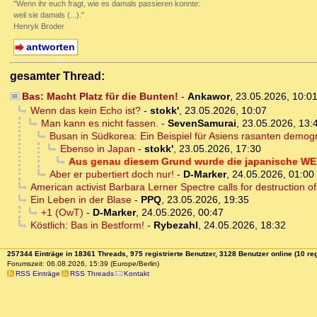
"Wenn ihr euch fragt, wie es damals passieren konnte:
weil sie damals (...)."
Henryk Broder
antworten
gesamter Thread:
Bas: Macht Platz für die Bunten!
-
Ankawor
,
23.05.2026, 10:0
Wenn das kein Echo ist?
-
stokk'
,
23.05.2026, 10:07
Man kann es nicht fassen.
-
SevenSamurai
,
23.05.2026, 13:
Busan in Südkorea: Ein Beispiel für Asiens rasanten demo
Ebenso in Japan
-
stokk'
,
23.05.2026, 17:30
Aus genau diesem Grund wurde die japanische WEF-M
Aber er pubertiert doch nur!
-
D-Marker
,
24.05.2026, 01:00
American activist Barbara Lerner Spectre calls for destruction o
Ein Leben in der Blase
-
PPQ
,
23.05.2026, 19:35
+1 (OwT)
-
D-Marker
,
24.05.2026, 00:47
Köstlich: Bas in Bestform!
-
Rybezahl
,
24.05.2026, 18:32
257344 Einträge in 18361 Threads, 975 registrierte Benutzer, 3128 Benutzer online (10 reg
Forumszeit: 06.08.2026, 15:39 (Europe/Berlin)
RSS Einträge
RSS Threads
Kontakt