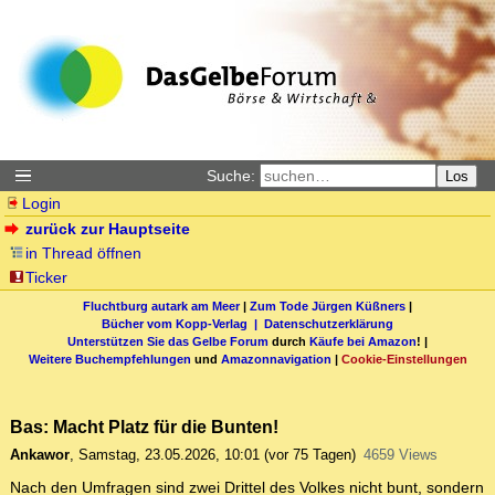
Suche:
Los
Login
zurück zur Hauptseite
in Thread öffnen
Ticker
Fluchtburg autark am Meer
|
Zum Tode Jürgen Küßners
|
Bücher vom Kopp-Verlag |
Datenschutzerklärung
Unterstützen Sie das Gelbe Forum
durch
Käufe bei Amazon
! |
Weitere Buchempfehlungen
und
Amazonnavigation
|
Cookie-Einstellungen
Bas: Macht Platz für die Bunten!
Ankawor
,
Samstag, 23.05.2026, 10:01
(vor 75 Tagen)
4659 Views
Nach den Umfragen sind zwei Drittel des Volkes nicht bunt, sondern