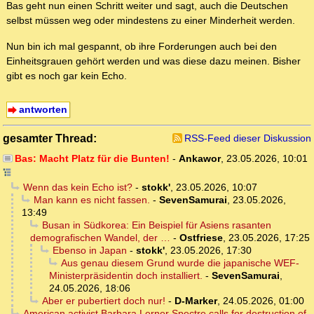
Bas geht nun einen Schritt weiter und sagt, auch die Deutschen
selbst müssen weg oder mindestens zu einer Minderheit werden.
Nun bin ich mal gespannt, ob ihre Forderungen auch bei den
Einheitsgrauen gehört werden und was diese dazu meinen. Bisher
gibt es noch gar kein Echo.
antworten
gesamter Thread:
RSS-Feed dieser Diskussion
Bas: Macht Platz für die Bunten!
-
Ankawor
,
23.05.2026, 10:01
Wenn das kein Echo ist?
-
stokk'
,
23.05.2026, 10:07
Man kann es nicht fassen.
-
SevenSamurai
,
23.05.2026,
13:49
Busan in Südkorea: Ein Beispiel für Asiens rasanten
demografischen Wandel, der …
-
Ostfriese
,
23.05.2026, 17:25
Ebenso in Japan
-
stokk'
,
23.05.2026, 17:30
Aus genau diesem Grund wurde die japanische WEF-
Ministerpräsidentin doch installiert.
-
SevenSamurai
,
24.05.2026, 18:06
Aber er pubertiert doch nur!
-
D-Marker
,
24.05.2026, 01:00
American activist Barbara Lerner Spectre calls for destruction of