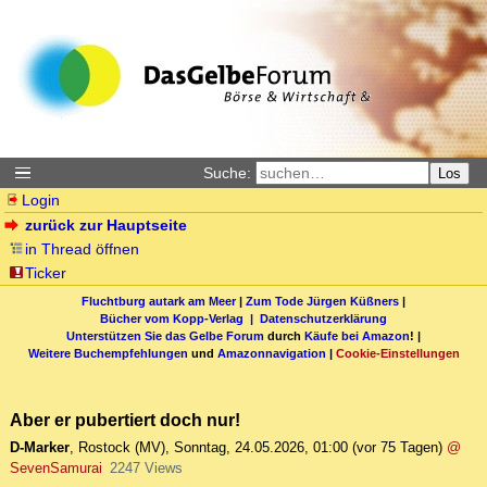
Suche:
Los
Login
zurück zur Hauptseite
in Thread öffnen
Ticker
Fluchtburg autark am Meer
|
Zum Tode Jürgen Küßners
|
Bücher vom Kopp-Verlag |
Datenschutzerklärung
Unterstützen Sie das Gelbe Forum
durch
Käufe bei Amazon
! |
Weitere Buchempfehlungen
und
Amazonnavigation
|
Cookie-Einstellungen
Aber er pubertiert doch nur!
D-Marker
,
Rostock (MV)
,
Sonntag, 24.05.2026, 01:00
(vor 75 Tagen)
@
SevenSamurai
2247 Views