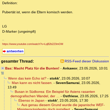
Definition:
Pubertät ist, wenn die Eltern komisch werden.
LG
D-Marker (ungeimpft)
--
https://www.youtube.com/watch?v=LqB2b223mOM
antworten
gesamter Thread:
RSS-Feed dieser Diskussion
Bas: Macht Platz für die Bunten!
-
Ankawor
,
23.05.2026, 10:01
Wenn das kein Echo ist?
-
stokk'
,
23.05.2026, 10:07
Man kann es nicht fassen.
-
SevenSamurai
,
23.05.2026,
13:49
Busan in Südkorea: Ein Beispiel für Asiens rasanten
demografischen Wandel, der …
-
Ostfriese
,
23.05.2026, 17:25
Ebenso in Japan
-
stokk'
,
23.05.2026, 17:30
Aus genau diesem Grund wurde die japanische WEF-
Ministerpräsidentin doch installiert.
-
SevenSamurai
,