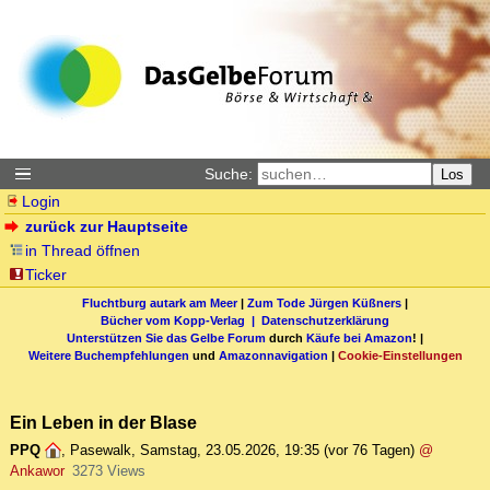
Suche:
Los
Login
zurück zur Hauptseite
in Thread öffnen
Ticker
Fluchtburg autark am Meer
|
Zum Tode Jürgen Küßners
|
Bücher vom Kopp-Verlag |
Datenschutzerklärung
Unterstützen Sie das Gelbe Forum
durch
Käufe bei Amazon
! |
Weitere Buchempfehlungen
und
Amazonnavigation
|
Cookie-Einstellungen
Ein Leben in der Blase
PPQ
,
Pasewalk
,
Samstag, 23.05.2026, 19:35
(vor 76 Tagen)
@
Ankawor
3273 Views