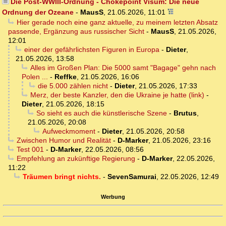
Die Post-WWIII-Ordnung - Chokepoint Visum: Die neue
Ordnung der Ozeane
-
MausS
,
21.05.2026, 11:01
Hier gerade noch eine ganz aktuelle, zu meinem letzten Absatz
passende, Ergänzung aus russischer Sicht
-
MausS
,
21.05.2026,
12:01
einer der gefährlichsten Figuren in Europa
-
Dieter
,
21.05.2026, 13:58
Alles im Großen Plan: Die 5000 samt "Bagage" gehn nach
Polen ...
-
Reffke
,
21.05.2026, 16:06
die 5.000 zählen nicht
-
Dieter
,
21.05.2026, 17:33
Merz, der beste Kanzler, den die Ukraine je hatte (link)
-
Dieter
,
21.05.2026, 18:15
So sieht es auch die künstlerische Szene
-
Brutus
,
21.05.2026, 20:08
Aufweckmoment
-
Dieter
,
21.05.2026, 20:58
Zwischen Humor und Realität
-
D-Marker
,
21.05.2026, 23:16
Test 001
-
D-Marker
,
22.05.2026, 08:56
Empfehlung an zukünftige Regierung
-
D-Marker
,
22.05.2026,
11:22
Träumen bringt nichts.
-
SevenSamurai
,
22.05.2026, 12:49
Werbung