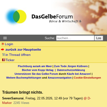
Suche:
Los
Login
zurück zur Hauptseite
in Thread öffnen
Ticker
Fluchtburg autark am Meer
|
Zum Tode Jürgen Küßners
|
Bücher vom Kopp-Verlag |
Datenschutzerklärung
Unterstützen Sie das Gelbe Forum
durch
Käufe bei Amazon
! |
Weitere Buchempfehlungen
und
Amazonnavigation
|
Cookie-Einstellungen
Träumen bringt nichts.
SevenSamurai
,
Freitag, 22.05.2026, 12:49
(vor 79 Tagen)
@ D-
Marker
2245 Views