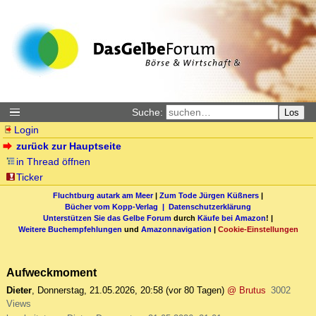
Suche:
Los
Login
zurück zur Hauptseite
in Thread öffnen
Ticker
Fluchtburg autark am Meer
|
Zum Tode Jürgen Küßners
|
Bücher vom Kopp-Verlag |
Datenschutzerklärung
Unterstützen Sie das Gelbe Forum
durch
Käufe bei Amazon
! |
Weitere Buchempfehlungen
und
Amazonnavigation
|
Cookie-Einstellungen
Aufweckmoment
Dieter
,
Donnerstag, 21.05.2026, 20:58
(vor 80 Tagen)
@ Brutus
3002
Views