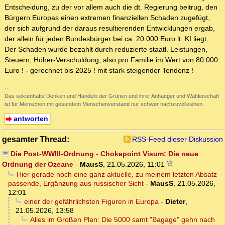
Entscheidung, zu der vor allem auch die dt. Regierung beitrug, den
Bürgern Europas einen extremen finanziellen Schaden zugefügt,
der sich aufgrund der daraus resultierenden Entwicklungen ergab,
der allein für jeden Bundesbürger bei ca. 20.000 Euro lt. KI liegt.
Der Schaden wurde bezahlt durch reduzierte staatl. Leistungen,
Steuern, Höher-Verschuldung, also pro Familie im Wert von 80.000
Euro ! - gerechnet bis 2025 ! mit stark steigender Tendenz !
--
Das sektenhafte Denken und Handeln der Grünen und ihrer Anhänger und Wählerschaft
ist für Menschen mit gesundem Menschenverstand nur schwer nachzuvollziehen.
antworten
gesamter Thread:
RSS-Feed dieser Diskussion
Die Post-WWIII-Ordnung - Chokepoint Visum: Die neue
Ordnung der Ozeane
-
MausS
,
21.05.2026, 11:01
Hier gerade noch eine ganz aktuelle, zu meinem letzten Absatz
passende, Ergänzung aus russischer Sicht
-
MausS
,
21.05.2026,
12:01
einer der gefährlichsten Figuren in Europa
-
Dieter
,
21.05.2026, 13:58
Alles im Großen Plan: Die 5000 samt "Bagage" gehn nach