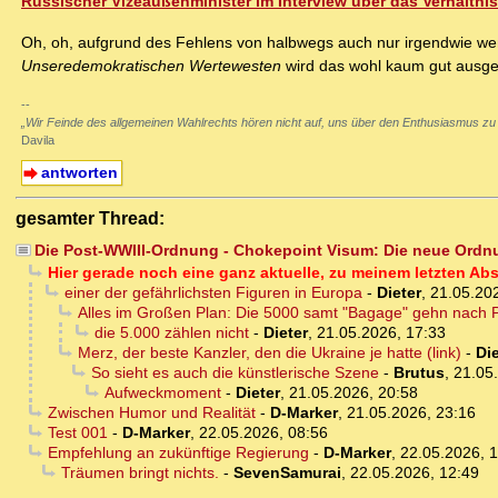
Russischer Vizeaußenminister im Interview über das Verhältni
Oh, oh, aufgrund des Fehlens von halbwegs auch nur irgendwie wenig
Unseredemokratischen Wertewesten
wird das wohl kaum gut ausge
--
„Wir Feinde des allgemeinen Wahlrechts hören nicht auf, uns über den Enthusiasmus zu
Davila
antworten
gesamter Thread:
Die Post-WWIII-Ordnung - Chokepoint Visum: Die neue Ordn
Hier gerade noch eine ganz aktuelle, zu meinem letzten Ab
einer der gefährlichsten Figuren in Europa
-
Dieter
,
21.05.20
Alles im Großen Plan: Die 5000 samt "Bagage" gehn nach Po
die 5.000 zählen nicht
-
Dieter
,
21.05.2026, 17:33
Merz, der beste Kanzler, den die Ukraine je hatte (link)
-
Die
So sieht es auch die künstlerische Szene
-
Brutus
,
21.05
Aufweckmoment
-
Dieter
,
21.05.2026, 20:58
Zwischen Humor und Realität
-
D-Marker
,
21.05.2026, 23:16
Test 001
-
D-Marker
,
22.05.2026, 08:56
Empfehlung an zukünftige Regierung
-
D-Marker
,
22.05.2026, 1
Träumen bringt nichts.
-
SevenSamurai
,
22.05.2026, 12:49