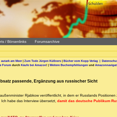
ts / Börsenlinks
Forumsarchive
 autark am Meer
|
Zum Tode Jürgen Küßners
|
Bücher vom Kopp-Verlag |
Datenschut
be Forum
durch
Käufe bei Amazon
! |
Weitere Buchempfehlungen
und
Amazonnavigat
 Absatz passende, Ergänzung aus russischer Sicht
außenminister Rjabkow veröffentlicht, in dem er Russlands Positionen
. Ich habe das Interview übersetzt,
damit das deutsche Publikum Ru