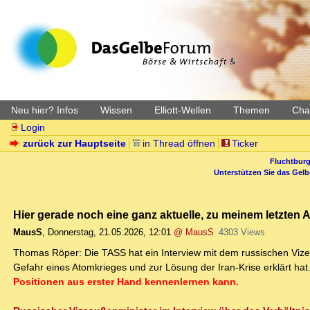
Neu hier? Infos
Wissen
Elliott-Wellen
Themen
Char
Login
zurück zur Hauptseite
in Thread öffnen
Ticker
Fluchtburg
Unterstützen Sie das Gel
Hier gerade noch eine ganz aktuelle, zu meinem letzten
MausS
,
Donnerstag, 21.05.2026, 12:01
@ MausS
4303 Views
Thomas Röper: Die TASS hat ein Interview mit dem russischen Vize
Gefahr eines Atomkrieges und zur Lösung der Iran-Krise erklärt hat
Positionen aus erster Hand kennenlernen kann.