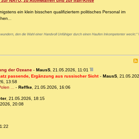
s zur NATO, zu Atomwaffen und zur Iran-Krise
stens ein klein bisschen qualifiziertem politisches Personal im
hen...
 wundern, den die Wahl einer Handvoll Unfähiger durch einen Haufen Inkompetenter weckt.“
ung der Ozeane
-
MausS
,
21.05.2026, 11:01
satz passende, Ergänzung aus russischer Sicht
-
MausS
,
21.05.202
26, 13:58
len ...
-
Reffke
,
21.05.2026, 16:06
ter
,
21.05.2026, 18:15
.2026, 20:08
1:22