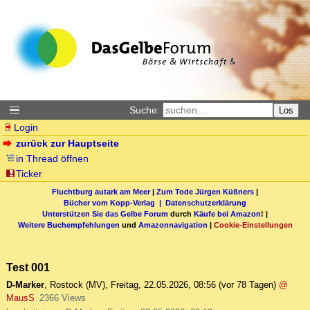
Suche:
Los
Login
zurück zur Hauptseite
in Thread öffnen
Ticker
Fluchtburg autark am Meer
|
Zum Tode Jürgen Küßners
|
Bücher vom Kopp-Verlag |
Datenschutzerklärung
Unterstützen Sie das Gelbe Forum
durch
Käufe bei Amazon
! |
Weitere Buchempfehlungen
und
Amazonnavigation
|
Cookie-Einstellungen
Test 001
D-Marker
,
Rostock (MV)
,
Freitag, 22.05.2026, 08:56
(vor 78 Tagen)
@
MausS
2366 Views