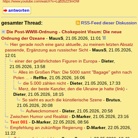
https://www.youtube.com/watch?v=LqB2b223mOM
antworten
gesamter Thread:
RSS-Feed dieser Diskussion
Die Post-WWIII-Ordnung - Chokepoint Visum: Die neue
Ordnung der Ozeane
-
MausS
,
21.05.2026, 11:01
Hier gerade noch eine ganz aktuelle, zu meinem letzten Absatz
passende, Ergänzung aus russischer Sicht
-
MausS
,
21.05.2026,
12:01
einer der gefährlichsten Figuren in Europa
-
Dieter
,
21.05.2026, 13:58
Alles im Großen Plan: Die 5000 samt "Bagage" gehn nach
Polen ...
-
Reffke
,
21.05.2026, 16:06
die 5.000 zählen nicht
-
Dieter
,
21.05.2026, 17:33
Merz, der beste Kanzler, den die Ukraine je hatte (link)
-
Dieter
,
21.05.2026, 18:15
So sieht es auch die künstlerische Szene
-
Brutus
,
21.05.2026, 20:08
Aufweckmoment
-
Dieter
,
21.05.2026, 20:58
Zwischen Humor und Realität
-
D-Marker
,
21.05.2026, 23:16
Test 001
-
D-Marker
,
22.05.2026, 08:56
Empfehlung an zukünftige Regierung
-
D-Marker
,
22.05.2026,
11:22