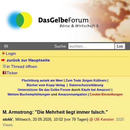
Suche:
Los
Login
zurück zur Hauptseite
in Thread öffnen
Ticker
Fluchtburg autark am Meer
|
Zum Tode Jürgen Küßners
|
Bücher vom Kopp-Verlag |
Datenschutzerklärung
Unterstützen Sie das Gelbe Forum
durch
Käufe bei Amazon
! |
Weitere Buchempfehlungen
und
Amazonnavigation
|
Cookie-Einstellungen
M. Armstrong: "Die Mehrheit liegt immer falsch."
stokk'
,
Mittwoch, 20.05.2026, 10:02
(vor 79 Tagen)
@ Ulli Kersten
1025
Views