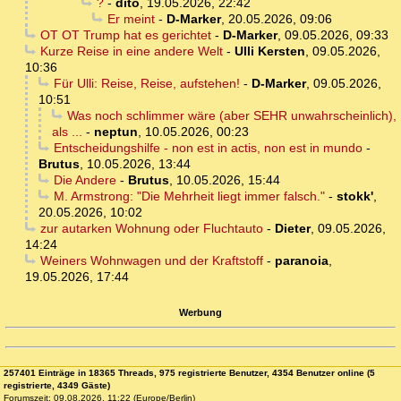
?
-
dito
,
19.05.2026, 22:42
Er meint
-
D-Marker
,
20.05.2026, 09:06
OT OT Trump hat es gerichtet
-
D-Marker
,
09.05.2026, 09:33
Kurze Reise in eine andere Welt
-
Ulli Kersten
,
09.05.2026,
10:36
Für Ulli: Reise, Reise, aufstehen!
-
D-Marker
,
09.05.2026,
10:51
Was noch schlimmer wäre (aber SEHR unwahrscheinlich),
als ...
-
neptun
,
10.05.2026, 00:23
Entscheidungshilfe - non est in actis, non est in mundo
-
Brutus
,
10.05.2026, 13:44
Die Andere
-
Brutus
,
10.05.2026, 15:44
M. Armstrong: "Die Mehrheit liegt immer falsch."
-
stokk'
,
20.05.2026, 10:02
zur autarken Wohnung oder Fluchtauto
-
Dieter
,
09.05.2026,
14:24
Weiners Wohnwagen und der Kraftstoff
-
paranoia
,
19.05.2026, 17:44
Werbung
257401 Einträge in 18365 Threads, 975 registrierte Benutzer, 4354 Benutzer online (5
registrierte, 4349 Gäste)
Forumszeit: 09.08.2026, 11:22 (Europe/Berlin)