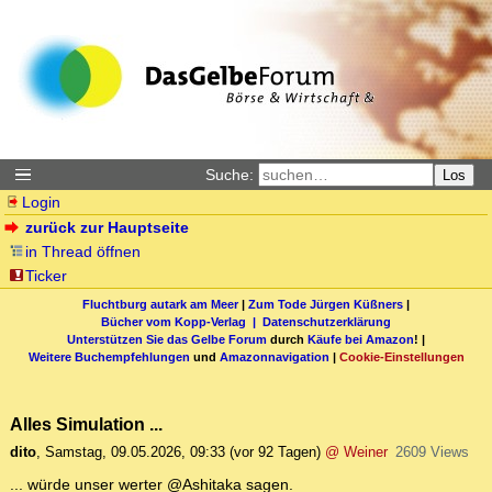
Suche:
Los
Login
zurück zur Hauptseite
in Thread öffnen
Ticker
Fluchtburg autark am Meer
|
Zum Tode Jürgen Küßners
|
Bücher vom Kopp-Verlag |
Datenschutzerklärung
Unterstützen Sie das Gelbe Forum
durch
Käufe bei Amazon
! |
Weitere Buchempfehlungen
und
Amazonnavigation
|
Cookie-Einstellungen
Alles Simulation ...
dito
,
Samstag, 09.05.2026, 09:33
(vor 92 Tagen)
@ Weiner
2609 Views
... würde unser werter @Ashitaka sagen.