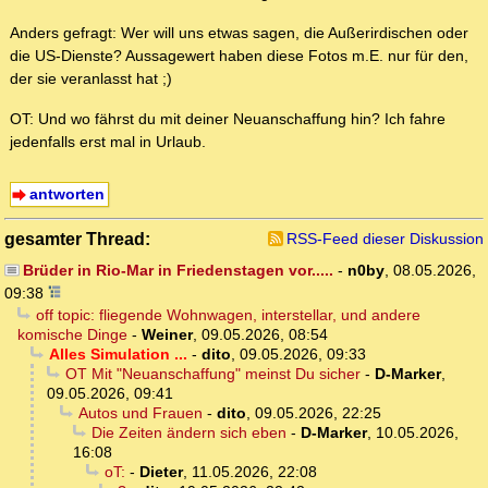
Anders gefragt: Wer will uns etwas sagen, die Außerirdischen oder
die US-Dienste? Aussagewert haben diese Fotos m.E. nur für den,
der sie veranlasst hat ;)
OT: Und wo fährst du mit deiner Neuanschaffung hin? Ich fahre
jedenfalls erst mal in Urlaub.
antworten
gesamter Thread:
RSS-Feed dieser Diskussion
Brüder in Rio-Mar in Friedenstagen vor.....
-
n0by
,
08.05.2026,
09:38
off topic: fliegende Wohnwagen, interstellar, und andere
komische Dinge
-
Weiner
,
09.05.2026, 08:54
Alles Simulation ...
-
dito
,
09.05.2026, 09:33
OT Mit "Neuanschaffung" meinst Du sicher
-
D-Marker
,
09.05.2026, 09:41
Autos und Frauen
-
dito
,
09.05.2026, 22:25
Die Zeiten ändern sich eben
-
D-Marker
,
10.05.2026,
16:08
oT:
-
Dieter
,
11.05.2026, 22:08