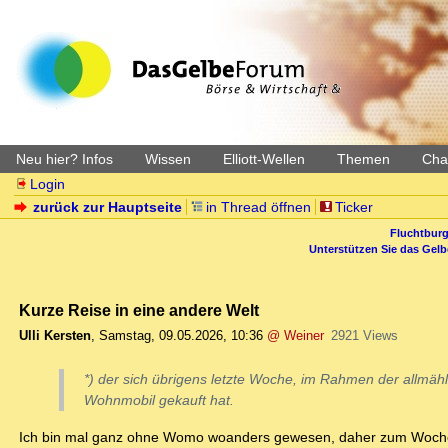
Neu hier? Infos
Wissen
Elliott-Wellen
Themen
Char
Login
zurück zur Hauptseite
in Thread öffnen
Ticker
Fluchtburg
Unterstützen Sie das Gel
Kurze Reise in eine andere Welt
Ulli Kersten
,
Samstag, 09.05.2026, 10:36
@ Weiner
2921 Views
*) der sich übrigens letzte Woche, im Rahmen der allmä
Wohnmobil gekauft hat.
Ich bin mal ganz ohne Womo woanders gewesen, daher zum Wochen