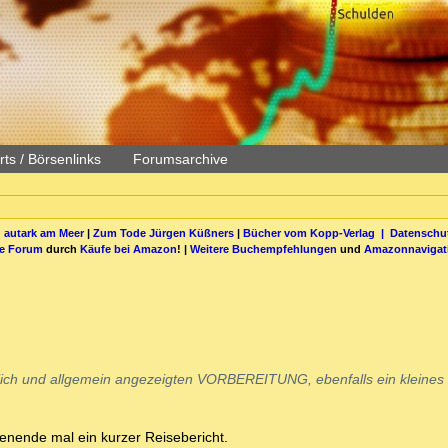
ts / Börsenlinks
Forumsarchive
 autark am Meer
|
Zum Tode Jürgen Küßners
|
Bücher vom Kopp-Verlag |
Datenschut
be Forum
durch
Käufe bei Amazon
! |
Weitere Buchempfehlungen
und
Amazonnavigat
hlich und allgemein angezeigten VORBEREITUNG, ebenfalls ein kleines
ende mal ein kurzer Reisebericht.