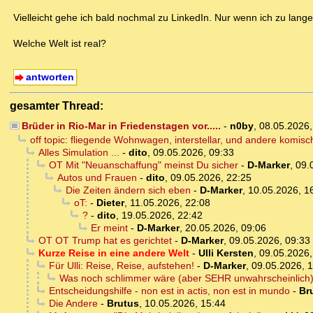
Vielleicht gehe ich bald nochmal zu LinkedIn. Nur wenn ich zu lange 
Welche Welt ist real?
antworten
gesamter Thread:
Brüder in Rio-Mar in Friedenstagen vor.....
-
n0by
,
08.05.2026
off topic: fliegende Wohnwagen, interstellar, und andere komis
Alles Simulation ...
-
dito
,
09.05.2026, 09:33
OT Mit "Neuanschaffung" meinst Du sicher
-
D-Marker
,
09.
Autos und Frauen
-
dito
,
09.05.2026, 22:25
Die Zeiten ändern sich eben
-
D-Marker
,
10.05.2026, 1
oT:
-
Dieter
,
11.05.2026, 22:08
?
-
dito
,
19.05.2026, 22:42
Er meint
-
D-Marker
,
20.05.2026, 09:06
OT OT Trump hat es gerichtet
-
D-Marker
,
09.05.2026, 09:33
Kurze Reise in eine andere Welt
-
Ulli Kersten
,
09.05.2026,
Für Ulli: Reise, Reise, aufstehen!
-
D-Marker
,
09.05.2026, 
Was noch schlimmer wäre (aber SEHR unwahrscheinlich), 
Entscheidungshilfe - non est in actis, non est in mundo
-
Br
Die Andere
-
Brutus
,
10.05.2026, 15:44