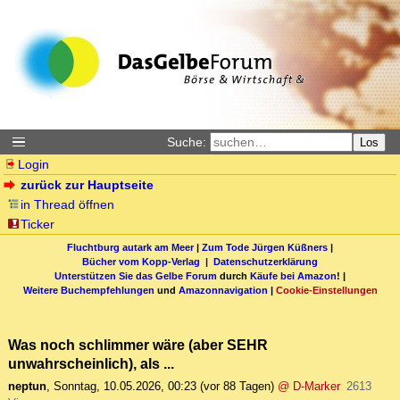
Suche:
Los
Login
zurück zur Hauptseite
in Thread öffnen
Ticker
Fluchtburg autark am Meer
|
Zum Tode Jürgen Küßners
|
Bücher vom Kopp-Verlag |
Datenschutzerklärung
Unterstützen Sie das Gelbe Forum
durch
Käufe bei Amazon
! |
Weitere Buchempfehlungen
und
Amazonnavigation
|
Cookie-Einstellungen
Was noch schlimmer wäre (aber SEHR
unwahrscheinlich), als ...
neptun
,
Sonntag, 10.05.2026, 00:23
(vor 88 Tagen)
@ D-Marker
2613