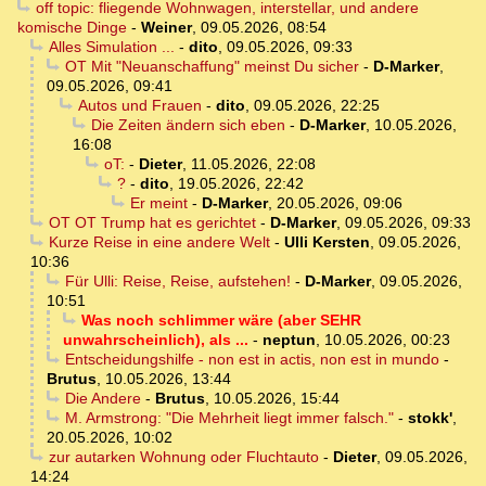
off topic: fliegende Wohnwagen, interstellar, und andere
komische Dinge
-
Weiner
,
09.05.2026, 08:54
Alles Simulation ...
-
dito
,
09.05.2026, 09:33
OT Mit "Neuanschaffung" meinst Du sicher
-
D-Marker
,
09.05.2026, 09:41
Autos und Frauen
-
dito
,
09.05.2026, 22:25
Die Zeiten ändern sich eben
-
D-Marker
,
10.05.2026,
16:08
oT:
-
Dieter
,
11.05.2026, 22:08
?
-
dito
,
19.05.2026, 22:42
Er meint
-
D-Marker
,
20.05.2026, 09:06
OT OT Trump hat es gerichtet
-
D-Marker
,
09.05.2026, 09:33
Kurze Reise in eine andere Welt
-
Ulli Kersten
,
09.05.2026,
10:36
Für Ulli: Reise, Reise, aufstehen!
-
D-Marker
,
09.05.2026,
10:51
Was noch schlimmer wäre (aber SEHR
unwahrscheinlich), als ...
-
neptun
,
10.05.2026, 00:23
Entscheidungshilfe - non est in actis, non est in mundo
-
Brutus
,
10.05.2026, 13:44
Die Andere
-
Brutus
,
10.05.2026, 15:44
M. Armstrong: "Die Mehrheit liegt immer falsch."
-
stokk'
,
20.05.2026, 10:02
zur autarken Wohnung oder Fluchtauto
-
Dieter
,
09.05.2026,
14:24