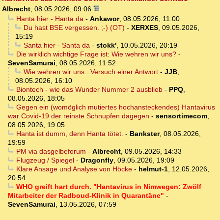
Albrecht
,
08.05.2026, 09:06
Hanta hier - Hanta da
-
Ankawor
,
08.05.2026, 11:00
Du hast BSE vergessen. ;-) (OT)
-
XERXES
,
09.05.2026,
15:19
Santa hier - Santa da
-
stokk'
,
10.05.2026, 20:19
Die wirklich wichtige Frage ist: Wie wehren wir uns?
-
SevenSamurai
,
08.05.2026, 11:52
Wie wehren wir uns...Versuch einer Antwort
-
JJB
,
08.05.2026, 16:10
Biontech - wie das Wunder Nummer 2 ausblieb
-
PPQ
,
08.05.2026, 18:05
Gegen ein (womöglich mutiertes hochansteckendes) Hantavirus
war Covid-19 der reinste Schnupfen dagegen
-
sensortimecom
,
08.05.2026, 19:05
Hanta ist dumm, denn Hanta tötet.
-
Bankster
,
08.05.2026,
19:59
PM via dasgelbeforum
-
Albrecht
,
09.05.2026, 14:33
Flugzeug / Spiegel
-
Dragonfly
,
09.05.2026, 19:09
Klare Ansage und Analyse von Höcke
-
helmut-1
,
12.05.2026,
20:54
WHO greift hart durch. "Hantavirus in Nimwegen: Zwölf
Mitarbeiter der Radboud-Klinik in Quarantäne"
-
SevenSamurai
,
13.05.2026, 07:59