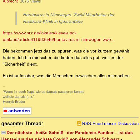
Albrecht
1676 Views
Hantavirus in Nimwegen: Zwölf Mitarbeiter der
Radboud-Klinik in Quarantäne
https://www.nrz.de/lokales/kleve-und-
umland/article411983646/hantavirus-in-nimwegen-zwo...
Die bekommen jetzt das zu spüren, was die vor kurzem gewählt
haben. Ich bin mir sicher, die finden das alles gut, weil es der
"Sicherheit" dient.
Es ist unfassbar, was die Menschen inzwischen alles mitmachen.
--
"Wenn ihr euch fragt, wie es damals passieren konnte:
weil sie damals (...)."
Henryk Broder
antworten
gesamter Thread:
RSS-Feed dieser Diskussion
Der nächste „heiße Scheiß“ der Pandemie-Paniker – ist das
Hantavirus das nächste Covid? von Alexander Schwarz
-