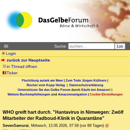
Suche:
Los
Login
zurück zur Hauptseite
in Thread öffnen
Ticker
Fluchtburg autark am Meer
|
Zum Tode Jürgen Küßners
|
Bücher vom Kopp-Verlag |
Datenschutzerklärung
Unterstützen Sie das Gelbe Forum
durch
Käufe bei Amazon
! |
Weitere Buchempfehlungen
und
Amazonnavigation
|
Cookie-Einstellungen
WHO greift hart durch. "Hantavirus in Nimwegen: Zwölf
Mitarbeiter der Radboud-Klinik in Quarantäne"
SevenSamurai
,
Mittwoch, 13.05.2026, 07:59
(vor 89 Tagen)
@