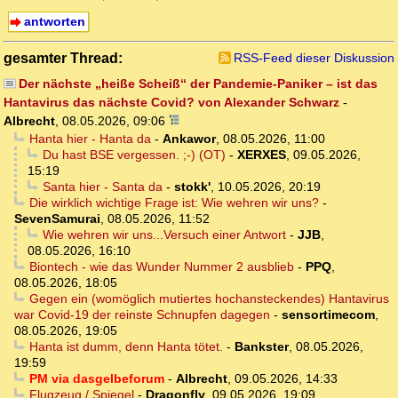
antworten
gesamter Thread:
RSS-Feed dieser Diskussion
Der nächste „heiße Scheiß“ der Pandemie-Paniker – ist das
Hantavirus das nächste Covid? von Alexander Schwarz
-
Albrecht
,
08.05.2026, 09:06
Hanta hier - Hanta da
-
Ankawor
,
08.05.2026, 11:00
Du hast BSE vergessen. ;-) (OT)
-
XERXES
,
09.05.2026,
15:19
Santa hier - Santa da
-
stokk'
,
10.05.2026, 20:19
Die wirklich wichtige Frage ist: Wie wehren wir uns?
-
SevenSamurai
,
08.05.2026, 11:52
Wie wehren wir uns...Versuch einer Antwort
-
JJB
,
08.05.2026, 16:10
Biontech - wie das Wunder Nummer 2 ausblieb
-
PPQ
,
08.05.2026, 18:05
Gegen ein (womöglich mutiertes hochansteckendes) Hantavirus
war Covid-19 der reinste Schnupfen dagegen
-
sensortimecom
,
08.05.2026, 19:05
Hanta ist dumm, denn Hanta tötet.
-
Bankster
,
08.05.2026,
19:59
PM via dasgelbeforum
-
Albrecht
,
09.05.2026, 14:33
Flugzeug / Spiegel
-
Dragonfly
,
09.05.2026, 19:09