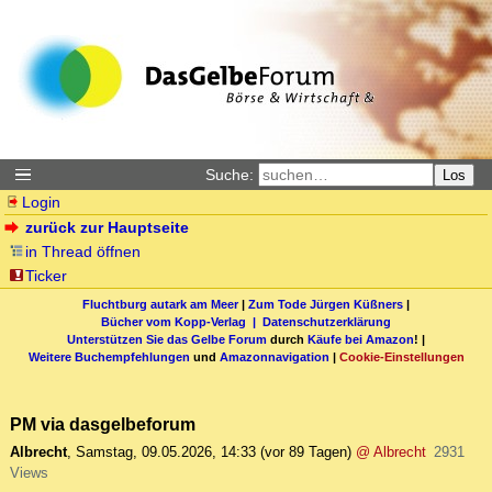
Suche:
Los
Login
zurück zur Hauptseite
in Thread öffnen
Ticker
Fluchtburg autark am Meer
|
Zum Tode Jürgen Küßners
|
Bücher vom Kopp-Verlag |
Datenschutzerklärung
Unterstützen Sie das Gelbe Forum
durch
Käufe bei Amazon
! |
Weitere Buchempfehlungen
und
Amazonnavigation
|
Cookie-Einstellungen
PM via dasgelbeforum
Albrecht
,
Samstag, 09.05.2026, 14:33
(vor 89 Tagen)
@ Albrecht
2931
Views