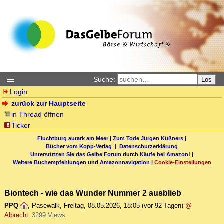
Suche:
Los
Login
zurück zur Hauptseite
in Thread öffnen
Ticker
Fluchtburg autark am Meer
|
Zum Tode Jürgen Küßners
|
Bücher vom Kopp-Verlag |
Datenschutzerklärung
Unterstützen Sie das Gelbe Forum
durch
Käufe bei Amazon
! |
Weitere Buchempfehlungen
und
Amazonnavigation
|
Cookie-Einstellungen
Biontech - wie das Wunder Nummer 2 ausblieb
PPQ
,
Pasewalk
,
Freitag, 08.05.2026, 18:05
(vor 92 Tagen)
@
Albrecht
3299 Views