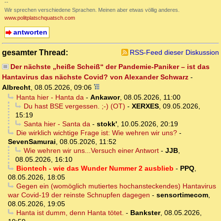
--
Wir sprechen verschiedene Sprachen. Meinen aber etwas völlig anderes.
www.politplatschquatsch.com
antworten
gesamter Thread:
RSS-Feed dieser Diskussion
Der nächste „heiße Scheiß“ der Pandemie-Paniker – ist das
Hantavirus das nächste Covid? von Alexander Schwarz
-
Albrecht
,
08.05.2026, 09:06
Hanta hier - Hanta da
-
Ankawor
,
08.05.2026, 11:00
Du hast BSE vergessen. ;-) (OT)
-
XERXES
,
09.05.2026,
15:19
Santa hier - Santa da
-
stokk'
,
10.05.2026, 20:19
Die wirklich wichtige Frage ist: Wie wehren wir uns?
-
SevenSamurai
,
08.05.2026, 11:52
Wie wehren wir uns...Versuch einer Antwort
-
JJB
,
08.05.2026, 16:10
Biontech - wie das Wunder Nummer 2 ausblieb
-
PPQ
,
08.05.2026, 18:05
Gegen ein (womöglich mutiertes hochansteckendes) Hantavirus
war Covid-19 der reinste Schnupfen dagegen
-
sensortimecom
,
08.05.2026, 19:05
Hanta ist dumm, denn Hanta tötet.
-
Bankster
,
08.05.2026,