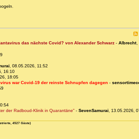
oogeln.
 Hantavirus das nächste Covid? von Alexander Schwarz
-
Albrecht
,
19
urai
,
08.05.2026, 11:52
, 16:10
26, 18:05
virus war Covid-19 der reinste Schnupfen dagegen
-
sensortime
59
20:54
ter der Radboud-Klinik in Quarantäne"
-
SevenSamurai
,
13.05.2026, 0
strierte, 4527 Gäste)