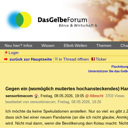
Neu hier? Infos
Wissen
Elliott-Wellen
Themen
Char
Login
zurück zur Hauptseite
in Thread öffnen
Ticker
Fluchtburg
Unterstützen Sie das Gel
Gegen ein (womöglich mutiertes hochansteckendes) Han
sensortimecom
,
Freitag, 08.05.2026, 19:05
@ Albrecht
3703 Views
bearbeitet von sensortimecom, Freitag, 08.05.2026, 19:26
Ich möchte da keine Spekulationen anstellen. Nur so viel: es gibt
dass sich bei einer neuen Pandamie (an die ich nicht glaube, Anmkg.
wird. Nicht mal dann, wenn die Bevölkerung den Kotau macht. Nicht 