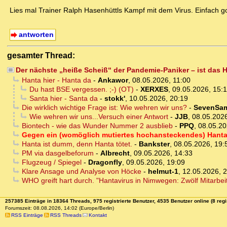
Lies mal Trainer Ralph Hasenhüttls Kampf mit dem Virus. Einfach g
antworten
gesamter Thread:
Der nächste „heiße Scheiß“ der Pandemie-Paniker – ist das
Hanta hier - Hanta da
-
Ankawor
,
08.05.2026, 11:00
Du hast BSE vergessen. ;-) (OT)
-
XERXES
,
09.05.2026, 15:
Santa hier - Santa da
-
stokk'
,
10.05.2026, 20:19
Die wirklich wichtige Frage ist: Wie wehren wir uns?
-
SevenSam
Wie wehren wir uns...Versuch einer Antwort
-
JJB
,
08.05.2026
Biontech - wie das Wunder Nummer 2 ausblieb
-
PPQ
,
08.05.20
Gegen ein (womöglich mutiertes hochansteckendes) Hanta
Hanta ist dumm, denn Hanta tötet.
-
Bankster
,
08.05.2026, 19:
PM via dasgelbeforum
-
Albrecht
,
09.05.2026, 14:33
Flugzeug / Spiegel
-
Dragonfly
,
09.05.2026, 19:09
Klare Ansage und Analyse von Höcke
-
helmut-1
,
12.05.2026, 
WHO greift hart durch. "Hantavirus in Nimwegen: Zwölf Mitarbei
257385 Einträge in 18364 Threads, 975 registrierte Benutzer, 4535 Benutzer online (8 regi
Forumszeit: 08.08.2026, 14:02 (Europe/Berlin)
RSS Einträge
RSS Threads
Kontakt