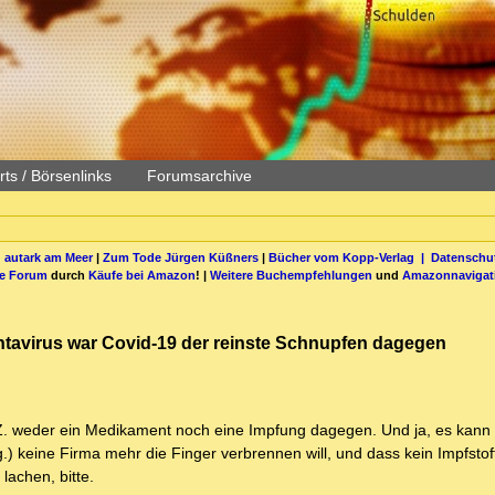
ts / Börsenlinks
Forumsarchive
 autark am Meer
|
Zum Tode Jürgen Küßners
|
Bücher vom Kopp-Verlag |
Datenschut
be Forum
durch
Käufe bei Amazon
! |
Weitere Buchempfehlungen
und
Amazonnavigat
tavirus war Covid-19 der reinste Schnupfen dagegen
 z.Z. weder ein Medikament noch eine Impfung dagegen. Und ja, es kann
) keine Firma mehr die Finger verbrennen will, und dass kein Impfstoff
lachen, bitte.