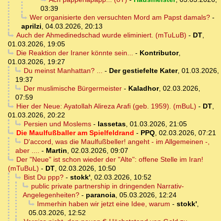
03:39
Wer organisierte den versuchten Mord am Papst damals?
-
aprilzi
,
04.03.2026, 20:13
Auch der Ahmedinedschad wurde eliminiert. (mTuLuB)
-
DT
,
01.03.2026, 19:05
Die Reaktion der Iraner könnte sein...
-
Kontributor
,
01.03.2026, 19:27
Du meinst Manhattan? ...
-
Der gestiefelte Kater
,
01.03.2026,
19:37
Der muslimische Bürgermeister
-
Kaladhor
,
02.03.2026,
07:59
Hier der Neue: Ayatollah Alireza Arafi (geb. 1959). (mBuL)
-
DT
,
01.03.2026, 20:22
Persien und Moslems
-
lassetas
,
01.03.2026, 21:05
Die Maulfußballer am Spielfeldrand
-
PPQ
,
02.03.2026, 07:21
D'accord, was die Maulfußbeller! angeht - im Allgemeinen -,
aber ....
-
Martin
,
02.03.2026, 09:07
Der "Neue" ist schon wieder der "Alte": offene Stelle im Iran!
(mTuBuL)
-
DT
,
02.03.2026, 10:50
Bist Du ppp?
-
stokk'
,
02.03.2026, 10:52
public private partnership in dringenden Narrativ-
Angelegenheiten?
-
paranoia
,
05.03.2026, 12:24
Immerhin haben wir jetzt eine Idee, warum
-
stokk'
,
05.03.2026, 12:52