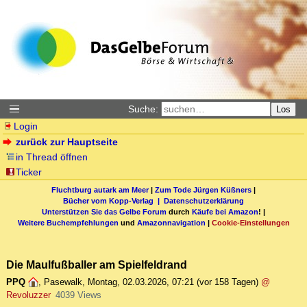
Suche:
Los
Login
zurück zur Hauptseite
in Thread öffnen
Ticker
Fluchtburg autark am Meer
|
Zum Tode Jürgen Küßners
|
Bücher vom Kopp-Verlag |
Datenschutzerklärung
Unterstützen Sie das Gelbe Forum
durch
Käufe bei Amazon
! |
Weitere Buchempfehlungen
und
Amazonnavigation
|
Cookie-Einstellungen
Die Maulfußballer am Spielfeldrand
PPQ
,
Pasewalk
,
Montag, 02.03.2026, 07:21
(vor 158 Tagen)
@
Revoluzzer
4039 Views