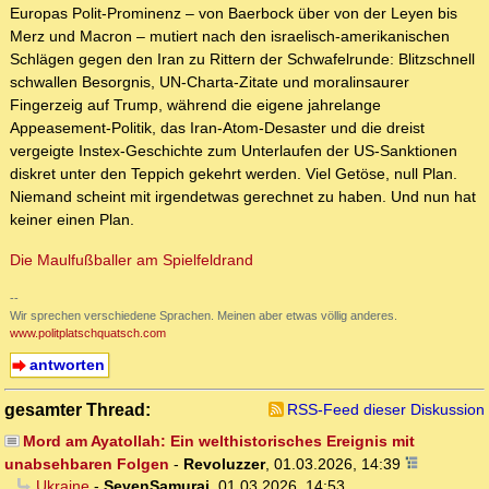
Europas Polit-Prominenz – von Baerbock über von der Leyen bis
Merz und Macron – mutiert nach den israelisch-amerikanischen
Schlägen gegen den Iran zu Rittern der Schwafelrunde: Blitzschnell
schwallen Besorgnis, UN-Charta-Zitate und moralinsaurer
Fingerzeig auf Trump, während die eigene jahrelange
Appeasement-Politik, das Iran-Atom-Desaster und die dreist
vergeigte Instex-Geschichte zum Unterlaufen der US-Sanktionen
diskret unter den Teppich gekehrt werden. Viel Getöse, null Plan.
Niemand scheint mit irgendetwas gerechnet zu haben. Und nun hat
keiner einen Plan.
Die Maulfußballer am Spielfeldrand
--
Wir sprechen verschiedene Sprachen. Meinen aber etwas völlig anderes.
www.politplatschquatsch.com
antworten
gesamter Thread:
RSS-Feed dieser Diskussion
Mord am Ayatollah: Ein welthistorisches Ereignis mit
unabsehbaren Folgen
-
Revoluzzer
,
01.03.2026, 14:39
Ukraine
-
SevenSamurai
,
01.03.2026, 14:53