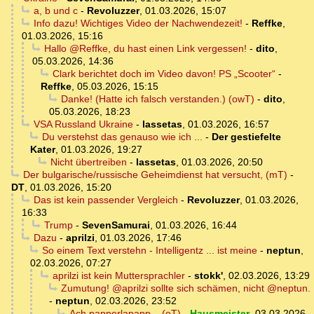
a, b und c
-
Revoluzzer
,
01.03.2026, 15:07
Info dazu! Wichtiges Video der Nachwendezeit!
-
Reffke
,
01.03.2026, 15:16
Hallo @Reffke, du hast einen Link vergessen!
-
dito
,
05.03.2026, 14:36
Clark berichtet doch im Video davon! PS „Scooter“
-
Reffke
,
05.03.2026, 15:15
Danke! (Hatte ich falsch verstanden.) (owT)
-
dito
,
05.03.2026, 18:23
VSA Russland Ukraine
-
lassetas
,
01.03.2026, 16:57
Du verstehst das genauso wie ich ...
-
Der gestiefelte
Kater
,
01.03.2026, 19:27
Nicht übertreiben
-
lassetas
,
01.03.2026, 20:50
Der bulgarische/russische Geheimdienst hat versucht, (mT)
-
DT
,
01.03.2026, 15:20
Das ist kein passender Vergleich
-
Revoluzzer
,
01.03.2026,
16:33
Trump
-
SevenSamurai
,
01.03.2026, 16:44
Dazu
-
aprilzi
,
01.03.2026, 17:46
So einem Text verstehn - Intelligentz ... ist meine
-
neptun
,
02.03.2026, 07:27
aprilzi ist kein Muttersprachler
-
stokk'
,
02.03.2026, 13:29
Zumutung! @aprilzi sollte sich schämen, nicht @neptun.
-
neptun
,
02.03.2026, 23:52
Ach papperlapapp... (oT)
-
Hausmeister
,
03.03.2026,