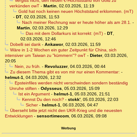
Vergiss nicht, den neuen €-Höchststand von Gold zu
verkünden owT
-
Martin
,
02.03.2026, 11:19
Gold hat noch keinen neuen Höchststand erklommen. (mT)
-
DT
,
02.03.2026, 11:53
Nach meiner Rechnung war er heute höher als am 28.1.
-
Martin
,
02.03.2026, 12:29
Das mit dem Dollarkurs ist korrekt: (mT)
-
DT
,
02.03.2026, 12:46
Dobelli sei dank
-
Ankawor
,
02.03.2026, 11:59
Wäre in 1-2 Wochen ein guter Zeitpunkt für China, sich
intensiver um Taiwan zu "kümmern"? owT
-
Dieter
,
03.03.2026,
20:05
Nein, zu früh.
-
Revoluzzer
,
04.03.2026, 00:44
Zu diesem Thema gibt es von mir nur einen Kommentar:
-
helmut-1
,
04.03.2026, 12:32
Epsteinfiles werden nicht verschwinden sondern beständig
Unruhe stiften
-
Odysseus
,
05.03.2026, 15:09
Ist ein Argument
-
helmut-1
,
05.03.2026, 21:51
Kennst Du den noch?
-
stokk'
,
05.03.2026, 22:03
Sicher
-
helmut-1
,
06.03.2026, 04:47
Überseht bitte jetzt nicht den UKR-Krieg und die neuesten
Entwicklungen
-
sensortimecom
,
06.03.2026, 09:08
Werbung