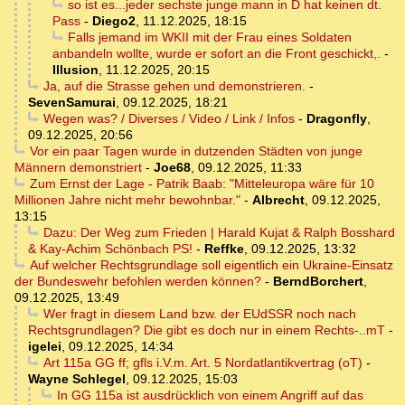
so ist es...jeder sechste junge mann in D hat keinen dt.
Pass
-
Diego2
,
11.12.2025, 18:15
Falls jemand im WKII mit der Frau eines Soldaten
anbandeln wollte, wurde er sofort an die Front geschickt,.
-
Illusion
,
11.12.2025, 20:15
Ja, auf die Strasse gehen und demonstrieren.
-
SevenSamurai
,
09.12.2025, 18:21
Wegen was? / Diverses / Video / Link / Infos
-
Dragonfly
,
09.12.2025, 20:56
Vor ein paar Tagen wurde in dutzenden Städten von junge
Männern demonstriert
-
Joe68
,
09.12.2025, 11:33
Zum Ernst der Lage - Patrik Baab: "Mitteleuropa wäre für 10
Millionen Jahre nicht mehr bewohnbar."
-
Albrecht
,
09.12.2025,
13:15
Dazu: Der Weg zum Frieden | Harald Kujat & Ralph Bosshard
& Kay-Achim Schönbach PS!
-
Reffke
,
09.12.2025, 13:32
Auf welcher Rechtsgrundlage soll eigentlich ein Ukraine-Einsatz
der Bundeswehr befohlen werden können?
-
BerndBorchert
,
09.12.2025, 13:49
Wer fragt in diesem Land bzw. der EUdSSR noch nach
Rechtsgrundlagen? Die gibt es doch nur in einem Rechts-..mT
-
igelei
,
09.12.2025, 14:34
Art 115a GG ff; gfls i.V.m. Art. 5 Nordatlantikvertrag (oT)
-
Wayne Schlegel
,
09.12.2025, 15:03
In GG 115a ist ausdrücklich von einem Angriff auf das