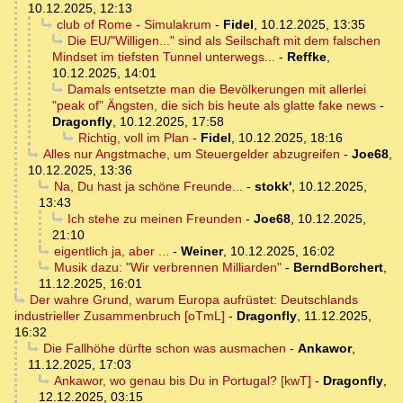
10.12.2025, 12:13
club of Rome - Simulakrum
-
Fidel
,
10.12.2025, 13:35
Die EU/"Willigen..." sind als Seilschaft mit dem falschen
Mindset im tiefsten Tunnel unterwegs...
-
Reffke
,
10.12.2025, 14:01
Damals entsetzte man die Bevölkerungen mit allerlei
"peak of" Ängsten, die sich bis heute als glatte fake news
-
Dragonfly
,
10.12.2025, 17:58
Richtig, voll im Plan
-
Fidel
,
10.12.2025, 18:16
Alles nur Angstmache, um Steuergelder abzugreifen
-
Joe68
,
10.12.2025, 13:36
Na, Du hast ja schöne Freunde...
-
stokk'
,
10.12.2025,
13:43
Ich stehe zu meinen Freunden
-
Joe68
,
10.12.2025,
21:10
eigentlich ja, aber ...
-
Weiner
,
10.12.2025, 16:02
Musik dazu: "Wir verbrennen Milliarden"
-
BerndBorchert
,
11.12.2025, 16:01
Der wahre Grund, warum Europa aufrüstet: Deutschlands
industrieller Zusammenbruch [oTmL]
-
Dragonfly
,
11.12.2025,
16:32
Die Fallhöhe dürfte schon was ausmachen
-
Ankawor
,
11.12.2025, 17:03
Ankawor, wo genau bis Du in Portugal? [kwT]
-
Dragonfly
,
12.12.2025, 03:15