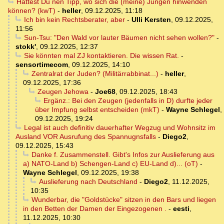
Hättest Du nen Tipp, wo sich die (meine) Jungen hinwenden
können? (kwT)
-
heller
,
09.12.2025, 11:18
Ich bin kein Rechtsberater, aber
-
Ulli Kersten
,
09.12.2025,
11:56
Sun-Tsu: "Den Wald vor lauter Bäumen nicht sehen wollen?"
-
stokk'
,
09.12.2025, 12:37
Sie könnten mal ZJ kontaktieren. Die wissen Rat.
-
sensortimecom
,
09.12.2025, 14:10
Zentralrat der Juden? (Militärrabbinat...)
-
heller
,
09.12.2025, 17:36
Zeugen Jehowa
-
Joe68
,
09.12.2025, 18:43
Ergänz.: Bei den Zeugen (jedenfalls in D) durfte jeder
über Impfung selbst entscheiden (mkT)
-
Wayne Schlegel
,
09.12.2025, 19:24
Legal ist auch definitiv dauerhafter Wegzug und Wohnsitz im
Ausland VOR Ausrufung des Spannugnsfalls
-
Diego2
,
09.12.2025, 15:43
Danke f. Zusammenstell. Gibt's Infos zur Auslieferung aus
a) NATO-Land b) Schengen-Land c) EU-Land d)... (oT)
-
Wayne Schlegel
,
09.12.2025, 19:38
Auslieferung nach Deutschland
-
Diego2
,
11.12.2025,
10:35
Wunderbar, die "Goldstücke" sitzen in den Bars und liegen
in den Betten der Damen der Eingezogenen .
-
eesti
,
11.12.2025, 10:30