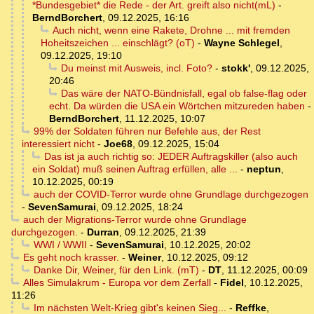
*Bundesgebiet* die Rede - der Art. greift also nicht(mL)
-
BerndBorchert
,
09.12.2025, 16:16
Auch nicht, wenn eine Rakete, Drohne ... mit fremden
Hoheitszeichen ... einschlägt? (oT)
-
Wayne Schlegel
,
09.12.2025, 19:10
Du meinst mit Ausweis, incl. Foto?
-
stokk'
,
09.12.2025,
20:46
Das wäre der NATO-Bündnisfall, egal ob false-flag oder
echt. Da würden die USA ein Wörtchen mitzureden haben
-
BerndBorchert
,
11.12.2025, 10:07
99% der Soldaten führen nur Befehle aus, der Rest
interessiert nicht
-
Joe68
,
09.12.2025, 15:04
Das ist ja auch richtig so: JEDER Auftragskiller (also auch
ein Soldat) muß seinen Auftrag erfüllen, alle ...
-
neptun
,
10.12.2025, 00:19
auch der COVID-Terror wurde ohne Grundlage durchgezogen
-
SevenSamurai
,
09.12.2025, 18:24
auch der Migrations-Terror wurde ohne Grundlage
durchgezogen.
-
Durran
,
09.12.2025, 21:39
WWI / WWII
-
SevenSamurai
,
10.12.2025, 20:02
Es geht noch krasser.
-
Weiner
,
10.12.2025, 09:12
Danke Dir, Weiner, für den Link. (mT)
-
DT
,
11.12.2025, 00:09
Alles Simulakrum - Europa vor dem Zerfall
-
Fidel
,
10.12.2025,
11:26
Im nächsten Welt-Krieg gibt's keinen Sieg...
-
Reffke
,