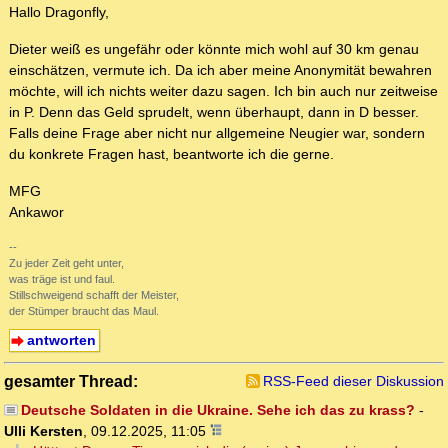
Hallo Dragonfly,
Dieter weiß es ungefähr oder könnte mich wohl auf 30 km genau
einschätzen, vermute ich. Da ich aber meine Anonymität bewahren
möchte, will ich nichts weiter dazu sagen. Ich bin auch nur zeitweise
in P. Denn das Geld sprudelt, wenn überhaupt, dann in D besser.
Falls deine Frage aber nicht nur allgemeine Neugier war, sondern
du konkrete Fragen hast, beantworte ich die gerne.
MFG
Ankawor
--
Zu jeder Zeit geht unter,
was träge ist und faul.
Stillschweigend schafft der Meister,
der Stümper braucht das Maul.
antworten
gesamter Thread:
RSS-Feed dieser Diskussion
Deutsche Soldaten in die Ukraine. Sehe ich das zu krass?
-
Ulli Kersten
,
09.12.2025, 11:05