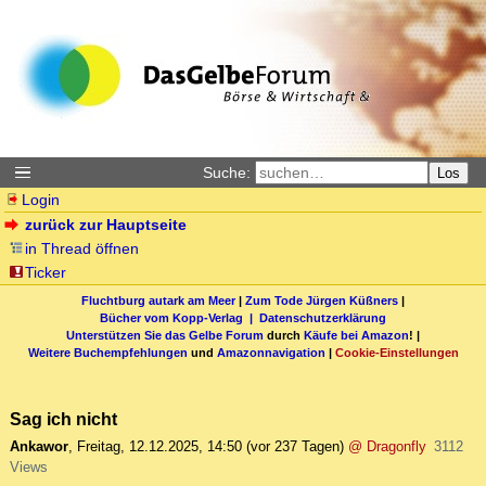
Suche:
Los
Login
zurück zur Hauptseite
in Thread öffnen
Ticker
Fluchtburg autark am Meer
|
Zum Tode Jürgen Küßners
|
Bücher vom Kopp-Verlag |
Datenschutzerklärung
Unterstützen Sie das Gelbe Forum
durch
Käufe bei Amazon
! |
Weitere Buchempfehlungen
und
Amazonnavigation
|
Cookie-Einstellungen
Sag ich nicht
Ankawor
,
Freitag, 12.12.2025, 14:50
(vor 237 Tagen)
@ Dragonfly
3112
Views