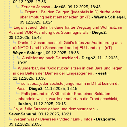
09.12.2025, 17:36
Zeugen Jehowa
-
Joe68
,
09.12.2025, 18:43
Ergänz.: Bei den Zeugen (jedenfalls in D) durfte jeder
über Impfung selbst entscheiden (mkT)
-
Wayne Schlegel
,
09.12.2025, 19:24
Legal ist auch definitiv dauerhafter Wegzug und Wohnsitz im
Ausland VOR Ausrufung des Spannugnsfalls
-
Diego2
,
09.12.2025, 15:43
Danke f. Zusammenstell. Gibt's Infos zur Auslieferung aus
a) NATO-Land b) Schengen-Land c) EU-Land d)... (oT)
-
Wayne Schlegel
,
09.12.2025, 19:38
Auslieferung nach Deutschland
-
Diego2
,
11.12.2025,
10:35
Wunderbar, die "Goldstücke" sitzen in den Bars und liegen
in den Betten der Damen der Eingezogenen .
-
eesti
,
11.12.2025, 10:30
so ist es...jeder sechste junge mann in D hat keinen dt.
Pass
-
Diego2
,
11.12.2025, 18:15
Falls jemand im WKII mit der Frau eines Soldaten
anbandeln wollte, wurde er sofort an die Front geschickt,.
-
Illusion
,
11.12.2025, 20:15
Ja, auf die Strasse gehen und demonstrieren.
-
SevenSamurai
,
09.12.2025, 18:21
Wegen was? / Diverses / Video / Link / Infos
-
Dragonfly
,
09.12.2025, 20:56