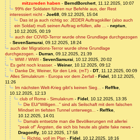
mitzureden haben
-
BerndBorchert
,
11.12.2025, 10:07
99% der Soldaten führen nur Befehle aus, der Rest
interessiert nicht
-
Joe68
,
09.12.2025, 15:04
Das ist ja auch richtig so: JEDER Auftragskiller (also auch
ein Soldat) muß seinen Auftrag erfüllen, alle ...
-
neptun
,
10.12.2025, 00:19
auch der COVID-Terror wurde ohne Grundlage durchgezogen
-
SevenSamurai
,
09.12.2025, 18:24
auch der Migrations-Terror wurde ohne Grundlage
durchgezogen.
-
Durran
,
09.12.2025, 21:39
WWI / WWII
-
SevenSamurai
,
10.12.2025, 20:02
Es geht noch krasser.
-
Weiner
,
10.12.2025, 09:12
Danke Dir, Weiner, für den Link. (mT)
-
DT
,
11.12.2025, 00:09
Alles Simulakrum - Europa vor dem Zerfall
-
Fidel
,
10.12.2025,
11:26
Im nächsten Welt-Krieg gibt's keinen Sieg...
-
Reffke
,
10.12.2025, 12:13
club of Rome - Simulakrum
-
Fidel
,
10.12.2025, 13:35
Die EU/"Willigen..." sind als Seilschaft mit dem falschen
Mindset im tiefsten Tunnel unterwegs...
-
Reffke
,
10.12.2025, 14:01
Damals entsetzte man die Bevölkerungen mit allerlei
"peak of" Ängsten, die sich bis heute als glatte fake news
-
Dragonfly
,
10.12.2025, 17:58
Richtig, voll im Plan
-
Fidel
,
10.12.2025, 18:16