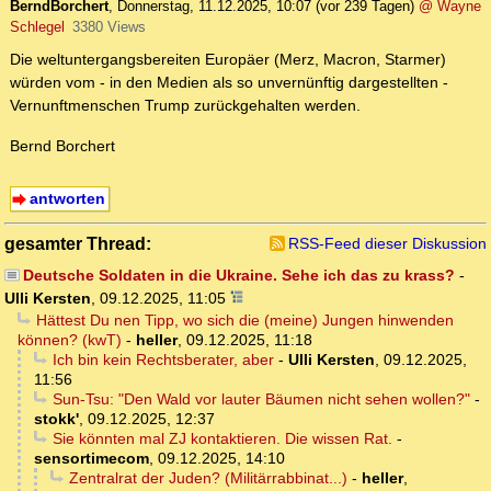
BerndBorchert
,
Donnerstag, 11.12.2025, 10:07
(vor 239 Tagen)
@ Wayne
Schlegel
3380 Views
Die weltuntergangsbereiten Europäer (Merz, Macron, Starmer)
würden vom - in den Medien als so unvernünftig dargestellten -
Vernunftmenschen Trump zurückgehalten werden.
Bernd Borchert
antworten
gesamter Thread:
RSS-Feed dieser Diskussion
Deutsche Soldaten in die Ukraine. Sehe ich das zu krass?
-
Ulli Kersten
,
09.12.2025, 11:05
Hättest Du nen Tipp, wo sich die (meine) Jungen hinwenden
können? (kwT)
-
heller
,
09.12.2025, 11:18
Ich bin kein Rechtsberater, aber
-
Ulli Kersten
,
09.12.2025,
11:56
Sun-Tsu: "Den Wald vor lauter Bäumen nicht sehen wollen?"
-
stokk'
,
09.12.2025, 12:37
Sie könnten mal ZJ kontaktieren. Die wissen Rat.
-
sensortimecom
,
09.12.2025, 14:10
Zentralrat der Juden? (Militärrabbinat...)
-
heller
,