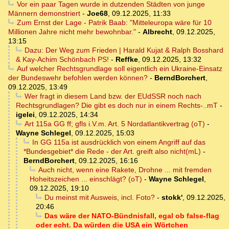
Vor ein paar Tagen wurde in dutzenden Städten von junge
Männern demonstriert
-
Joe68
,
09.12.2025, 11:33
Zum Ernst der Lage - Patrik Baab: "Mitteleuropa wäre für 10
Millionen Jahre nicht mehr bewohnbar."
-
Albrecht
,
09.12.2025,
13:15
Dazu: Der Weg zum Frieden | Harald Kujat & Ralph Bosshard
& Kay-Achim Schönbach PS!
-
Reffke
,
09.12.2025, 13:32
Auf welcher Rechtsgrundlage soll eigentlich ein Ukraine-Einsatz
der Bundeswehr befohlen werden können?
-
BerndBorchert
,
09.12.2025, 13:49
Wer fragt in diesem Land bzw. der EUdSSR noch nach
Rechtsgrundlagen? Die gibt es doch nur in einem Rechts-..mT
-
igelei
,
09.12.2025, 14:34
Art 115a GG ff; gfls i.V.m. Art. 5 Nordatlantikvertrag (oT)
-
Wayne Schlegel
,
09.12.2025, 15:03
In GG 115a ist ausdrücklich von einem Angriff auf das
*Bundesgebiet* die Rede - der Art. greift also nicht(mL)
-
BerndBorchert
,
09.12.2025, 16:16
Auch nicht, wenn eine Rakete, Drohne ... mit fremden
Hoheitszeichen ... einschlägt? (oT)
-
Wayne Schlegel
,
09.12.2025, 19:10
Du meinst mit Ausweis, incl. Foto?
-
stokk'
,
09.12.2025,
20:46
Das wäre der NATO-Bündnisfall, egal ob false-flag
oder echt. Da würden die USA ein Wörtchen