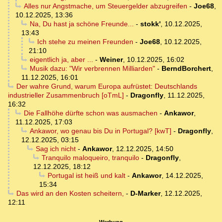
Alles nur Angstmache, um Steuergelder abzugreifen
-
Joe68
,
10.12.2025, 13:36
Na, Du hast ja schöne Freunde...
-
stokk'
,
10.12.2025,
13:43
Ich stehe zu meinen Freunden
-
Joe68
,
10.12.2025,
21:10
eigentlich ja, aber ...
-
Weiner
,
10.12.2025, 16:02
Musik dazu: "Wir verbrennen Milliarden"
-
BerndBorchert
,
11.12.2025, 16:01
Der wahre Grund, warum Europa aufrüstet: Deutschlands
industrieller Zusammenbruch [oTmL]
-
Dragonfly
,
11.12.2025,
16:32
Die Fallhöhe dürfte schon was ausmachen
-
Ankawor
,
11.12.2025, 17:03
Ankawor, wo genau bis Du in Portugal? [kwT]
-
Dragonfly
,
12.12.2025, 03:15
Sag ich nicht
-
Ankawor
,
12.12.2025, 14:50
Tranquilo maloqueiro, tranquilo
-
Dragonfly
,
12.12.2025, 18:12
Portugal ist heiß und kalt
-
Ankawor
,
14.12.2025,
15:34
Das wird an den Kosten scheitern,
-
D-Marker
,
12.12.2025,
12:11
Werbung