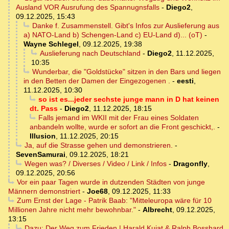
Ausland VOR Ausrufung des Spannugnsfalls
-
Diego2
,
09.12.2025, 15:43
Danke f. Zusammenstell. Gibt's Infos zur Auslieferung aus
a) NATO-Land b) Schengen-Land c) EU-Land d)... (oT)
-
Wayne Schlegel
,
09.12.2025, 19:38
Auslieferung nach Deutschland
-
Diego2
,
11.12.2025,
10:35
Wunderbar, die "Goldstücke" sitzen in den Bars und liegen
in den Betten der Damen der Eingezogenen .
-
eesti
,
11.12.2025, 10:30
so ist es...jeder sechste junge mann in D hat keinen
dt. Pass
-
Diego2
,
11.12.2025, 18:15
Falls jemand im WKII mit der Frau eines Soldaten
anbandeln wollte, wurde er sofort an die Front geschickt,.
-
Illusion
,
11.12.2025, 20:15
Ja, auf die Strasse gehen und demonstrieren.
-
SevenSamurai
,
09.12.2025, 18:21
Wegen was? / Diverses / Video / Link / Infos
-
Dragonfly
,
09.12.2025, 20:56
Vor ein paar Tagen wurde in dutzenden Städten von junge
Männern demonstriert
-
Joe68
,
09.12.2025, 11:33
Zum Ernst der Lage - Patrik Baab: "Mitteleuropa wäre für 10
Millionen Jahre nicht mehr bewohnbar."
-
Albrecht
,
09.12.2025,
13:15
Dazu: Der Weg zum Frieden | Harald Kujat & Ralph Bosshard