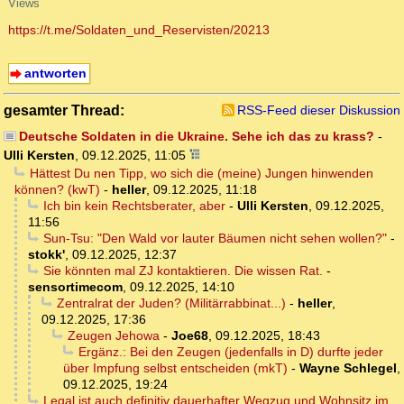
Views
https://t.me/Soldaten_und_Reservisten/20213
antworten
gesamter Thread:
RSS-Feed dieser Diskussion
Deutsche Soldaten in die Ukraine. Sehe ich das zu krass?
-
Ulli Kersten
,
09.12.2025, 11:05
Hättest Du nen Tipp, wo sich die (meine) Jungen hinwenden
können? (kwT)
-
heller
,
09.12.2025, 11:18
Ich bin kein Rechtsberater, aber
-
Ulli Kersten
,
09.12.2025,
11:56
Sun-Tsu: "Den Wald vor lauter Bäumen nicht sehen wollen?"
-
stokk'
,
09.12.2025, 12:37
Sie könnten mal ZJ kontaktieren. Die wissen Rat.
-
sensortimecom
,
09.12.2025, 14:10
Zentralrat der Juden? (Militärrabbinat...)
-
heller
,
09.12.2025, 17:36
Zeugen Jehowa
-
Joe68
,
09.12.2025, 18:43
Ergänz.: Bei den Zeugen (jedenfalls in D) durfte jeder
über Impfung selbst entscheiden (mkT)
-
Wayne Schlegel
,
09.12.2025, 19:24
Legal ist auch definitiv dauerhafter Wegzug und Wohnsitz im