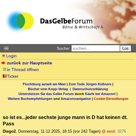
Suche:
Los
Login
zurück zur Hauptseite
in Thread öffnen
Ticker
Fluchtburg autark am Meer
|
Zum Tode Jürgen Küßners
|
Bücher vom Kopp-Verlag |
Datenschutzerklärung
Unterstützen Sie das Gelbe Forum
durch
Käufe bei Amazon
! |
Weitere Buchempfehlungen
und
Amazonnavigation
|
Cookie-Einstellungen
so ist es...jeder sechste junge mann in D hat keinen dt.
Pass
Diego2
,
Donnerstag, 11.12.2025, 18:15
(vor 242 Tagen)
@ eesti
3276