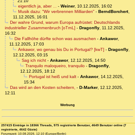
21:10
eigentlich ja, aber ...
-
Weiner
,
10.12.2025, 16:02
Musik dazu: "Wir verbrennen Milliarden"
-
BerndBorchert
,
11.12.2025, 16:01
Der wahre Grund, warum Europa aufrüstet: Deutschlands
industrieller Zusammenbruch [oTmL]
-
Dragonfly
,
11.12.2025,
16:32
Die Fallhöhe dürfte schon was ausmachen
-
Ankawor
,
11.12.2025, 17:03
Ankawor, wo genau bis Du in Portugal? [kwT]
-
Dragonfly
,
12.12.2025, 03:15
Sag ich nicht
-
Ankawor
,
12.12.2025, 14:50
Tranquilo maloqueiro, tranquilo
-
Dragonfly
,
12.12.2025, 18:12
Portugal ist heiß und kalt
-
Ankawor
,
14.12.2025,
15:34
Das wird an den Kosten scheitern,
-
D-Marker
,
12.12.2025,
12:11
Werbung
257415 Einträge in 18366 Threads, 975 registrierte Benutzer, 4649 Benutzer online (7
registrierte, 4642 Gäste)
Forumszeit: 10.08.2026, 12:10 (Europe/Berlin)