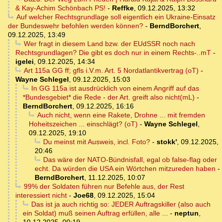
& Kay-Achim Schönbach PS!
-
Reffke
,
09.12.2025, 13:32
Auf welcher Rechtsgrundlage soll eigentlich ein Ukraine-Einsatz
der Bundeswehr befohlen werden können?
-
BerndBorchert
,
09.12.2025, 13:49
Wer fragt in diesem Land bzw. der EUdSSR noch nach
Rechtsgrundlagen? Die gibt es doch nur in einem Rechts-..mT
-
igelei
,
09.12.2025, 14:34
Art 115a GG ff; gfls i.V.m. Art. 5 Nordatlantikvertrag (oT)
-
Wayne Schlegel
,
09.12.2025, 15:03
In GG 115a ist ausdrücklich von einem Angriff auf das
*Bundesgebiet* die Rede - der Art. greift also nicht(mL)
-
BerndBorchert
,
09.12.2025, 16:16
Auch nicht, wenn eine Rakete, Drohne ... mit fremden
Hoheitszeichen ... einschlägt? (oT)
-
Wayne Schlegel
,
09.12.2025, 19:10
Du meinst mit Ausweis, incl. Foto?
-
stokk'
,
09.12.2025,
20:46
Das wäre der NATO-Bündnisfall, egal ob false-flag oder
echt. Da würden die USA ein Wörtchen mitzureden haben
-
BerndBorchert
,
11.12.2025, 10:07
99% der Soldaten führen nur Befehle aus, der Rest
interessiert nicht
-
Joe68
,
09.12.2025, 15:04
Das ist ja auch richtig so: JEDER Auftragskiller (also auch
ein Soldat) muß seinen Auftrag erfüllen, alle ...
-
neptun
,