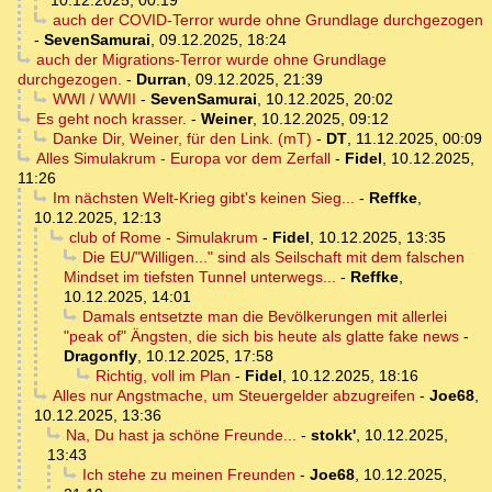
10.12.2025, 00:19
auch der COVID-Terror wurde ohne Grundlage durchgezogen
-
SevenSamurai
,
09.12.2025, 18:24
auch der Migrations-Terror wurde ohne Grundlage
durchgezogen.
-
Durran
,
09.12.2025, 21:39
WWI / WWII
-
SevenSamurai
,
10.12.2025, 20:02
Es geht noch krasser.
-
Weiner
,
10.12.2025, 09:12
Danke Dir, Weiner, für den Link. (mT)
-
DT
,
11.12.2025, 00:09
Alles Simulakrum - Europa vor dem Zerfall
-
Fidel
,
10.12.2025,
11:26
Im nächsten Welt-Krieg gibt's keinen Sieg...
-
Reffke
,
10.12.2025, 12:13
club of Rome - Simulakrum
-
Fidel
,
10.12.2025, 13:35
Die EU/"Willigen..." sind als Seilschaft mit dem falschen
Mindset im tiefsten Tunnel unterwegs...
-
Reffke
,
10.12.2025, 14:01
Damals entsetzte man die Bevölkerungen mit allerlei
"peak of" Ängsten, die sich bis heute als glatte fake news
-
Dragonfly
,
10.12.2025, 17:58
Richtig, voll im Plan
-
Fidel
,
10.12.2025, 18:16
Alles nur Angstmache, um Steuergelder abzugreifen
-
Joe68
,
10.12.2025, 13:36
Na, Du hast ja schöne Freunde...
-
stokk'
,
10.12.2025,
13:43
Ich stehe zu meinen Freunden
-
Joe68
,
10.12.2025,