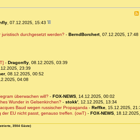
nfly
,
07.12.2025, 15:43
r juristisch durchgesetzt werden?
-
BerndBorchert
,
07.12.2025, 17:48
T]
-
Dragonfly
,
08.12.2025, 03:39
.12.2025, 23:39
ner
,
08.12.2025, 00:52
12.2025, 04:08
legram überwachen will?
-
FOX-NEWS
,
14.12.2025, 00:02
ches Wunder in Gelsenkirchen?
-
stokk'
,
12.12.2025, 13:34
er Jacques Baud wegen russischer Propaganda
-
Reffke
,
15.12.2025, 21:
der EU nicht passt, genauso treffen. (owT)
-
FOX-NEWS
,
18.12.2025,
strierte, 3504 Gäste)