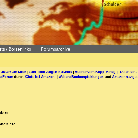
ts / Börsenlinks
Forumsarchive
 autark am Meer
|
Zum Tode Jürgen Küßners
|
Bücher vom Kopp-Verlag |
Datenschut
be Forum
durch
Käufe bei Amazon
! |
Weitere Buchempfehlungen
und
Amazonnavigat
aben.
hnen etc.