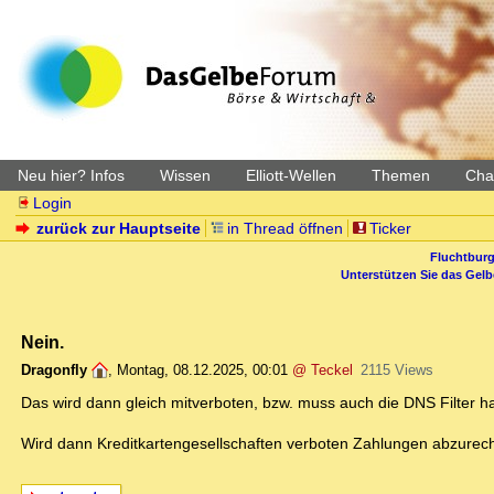
Neu hier? Infos
Wissen
Elliott-Wellen
Themen
Char
Login
zurück zur Hauptseite
in Thread öffnen
Ticker
Fluchtburg
Unterstützen Sie das Gel
Nein.
Dragonfly
,
Montag, 08.12.2025, 00:01
@ Teckel
2115 Views
Das wird dann gleich mitverboten, bzw. muss auch die DNS Filter h
Wird dann Kreditkartengesellschaften verboten Zahlungen abzurec