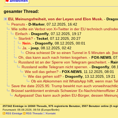
antworten
gesamter Thread:
EU, Meinungsfreiheit, von der Leyen und Elon Musk.
-
Drago
Peanuts
-
D-Marker
,
07.12.2025, 16:42
Wie sollte ein Verbot von X=Twitter in der EU technisch und/ode
Einfach
-
Dragonfly
,
07.12.2025, 19:17
Starlink?
-
Teckel
,
07.12.2025, 20:27
Nein.
-
Dragonfly
,
08.12.2025, 00:01
Ja.
-
joep
,
08.12.2025, 02:42
China schiesst Dir so einen Tunnel in 5 Minuten ab. [kw
Oh, das kann auch nach hinten losgehen.
-
FOX-NEWS
,
07
Russland ist an der Sperre von Telegram gescheitert.
-
Rai
Russland wollte Telegram nicht sperren.
-
Dragonfly
,
08.
Wie soll das gehen?
-
FOX-NEWS
,
11.12.2025, 08:01
Wie das gehen soll?
-
Dragonfly
,
13.12.2025, 19:21
Ob ein Abkommen mit WhatsApp hilft, wenn man Te
Save the date 2025.95: Trump bewirkt nun auch vorweihnachtli
Brüssel sanktioniert erstmals Schweizer Ex-Nachrichtenoffizi
Aufgepasst! Das kann auch jeden EU-Bürger, dessen Meinung 
257342 Einträge in 18360 Threads, 975 registrierte Benutzer, 3507 Benutzer online (3 regi
Forumszeit: 06.08.2026, 06:54 (Europe/Berlin)
RSS Einträge
RSS Threads
Kontakt