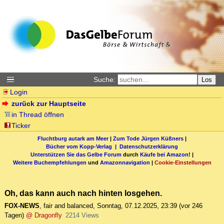
Suche:
Los
Login
zurück zur Hauptseite
in Thread öffnen
Ticker
Fluchtburg autark am Meer
|
Zum Tode Jürgen Küßners
|
Bücher vom Kopp-Verlag |
Datenschutzerklärung
Unterstützen Sie das Gelbe Forum
durch
Käufe bei Amazon
! |
Weitere Buchempfehlungen
und
Amazonnavigation
|
Cookie-Einstellungen
Oh, das kann auch nach hinten losgehen.
FOX-NEWS
,
fair and balanced
,
Sonntag, 07.12.2025, 23:39
(vor 246
Tagen)
@ Dragonfly
2214 Views