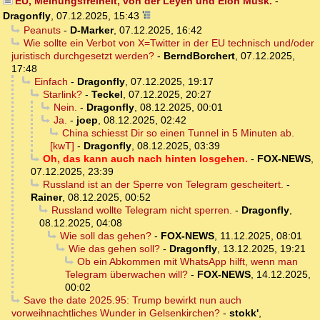
EU, Meinungsfreiheit, von der Leyen und Elon Musk.
-
Dragonfly
,
07.12.2025, 15:43
Peanuts
-
D-Marker
,
07.12.2025, 16:42
Wie sollte ein Verbot von X=Twitter in der EU technisch und/oder
juristisch durchgesetzt werden?
-
BerndBorchert
,
07.12.2025,
17:48
Einfach
-
Dragonfly
,
07.12.2025, 19:17
Starlink?
-
Teckel
,
07.12.2025, 20:27
Nein.
-
Dragonfly
,
08.12.2025, 00:01
Ja.
-
joep
,
08.12.2025, 02:42
China schiesst Dir so einen Tunnel in 5 Minuten ab.
[kwT]
-
Dragonfly
,
08.12.2025, 03:39
Oh, das kann auch nach hinten losgehen.
-
FOX-NEWS
,
07.12.2025, 23:39
Russland ist an der Sperre von Telegram gescheitert.
-
Rainer
,
08.12.2025, 00:52
Russland wollte Telegram nicht sperren.
-
Dragonfly
,
08.12.2025, 04:08
Wie soll das gehen?
-
FOX-NEWS
,
11.12.2025, 08:01
Wie das gehen soll?
-
Dragonfly
,
13.12.2025, 19:21
Ob ein Abkommen mit WhatsApp hilft, wenn man
Telegram überwachen will?
-
FOX-NEWS
,
14.12.2025,
00:02
Save the date 2025.95: Trump bewirkt nun auch
vorweihnachtliches Wunder in Gelsenkirchen?
-
stokk'
,