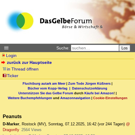
Suche:
Los
Login
zurück zur Hauptseite
in Thread öffnen
Ticker
Fluchtburg autark am Meer
|
Zum Tode Jürgen Küßners
|
Bücher vom Kopp-Verlag |
Datenschutzerklärung
Unterstützen Sie das Gelbe Forum
durch
Käufe bei Amazon
! |
Weitere Buchempfehlungen
und
Amazonnavigation
|
Cookie-Einstellungen
Peanuts
D-Marker
,
Rostock (MV)
,
Sonntag, 07.12.2025, 16:42
(vor 244 Tagen)
@
Dragonfly
2564 Views