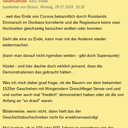
SevenSamurai
4201 Views
bearbeitet von Brutus, Montag, 29.07.2024, 18:26
...weil das Ende von Corona bekanntlich durch Russlands
Einmarsch im Donbass korrelierte und die Regisseure keine zwei
Hochzeiten gleichzeitig besuchen wollten oder konnten.
Geht die eine zu Ende, kann man mit der Anderen wieder
weitermachen.
(kann man darauf nicht irgendwo wetten - gibt doch Superquote)
Hüstel - und hier dachte doch wirklich jemand, dass die
Demonstrationen das gebracht hätten...
Was ich mich dabei grad frage, ob die Bauern vor dem bekannten
1525er Geschehen mit Morgenstern Dreschflegel Sense und und
und vorher auch mal "friedlich" demonstriert haben oder ob die von
Anfang an "so drauf" waren.
Blöderweise, wenn nicht, dann hielt das der
Geschichtsbuchschreiber nicht für erwähnenswürdig!
Mal gucken, ob in 100 oder 500 Jahren es irgendwas von der