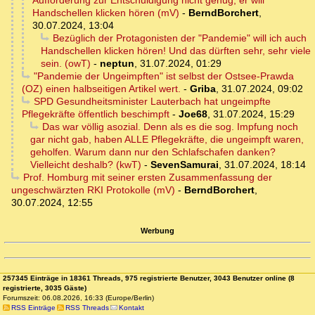
Aufforderung zur Entschuldigung nicht genug, er will
Handschellen klicken hören (mV)
-
BerndBorchert
,
30.07.2024, 13:04
Bezüglich der Protagonisten der "Pandemie" will ich auch
Handschellen klicken hören! Und das dürften sehr, sehr viele
sein. (owT)
-
neptun
,
31.07.2024, 01:29
"Pandemie der Ungeimpften" ist selbst der Ostsee-Prawda
(OZ) einen halbseitigen Artikel wert.
-
Griba
,
31.07.2024, 09:02
SPD Gesundheitsminister Lauterbach hat ungeimpfte
Pflegekräfte öffentlich beschimpft
-
Joe68
,
31.07.2024, 15:29
Das war völlig asozial. Denn als es die sog. Impfung noch
gar nicht gab, haben ALLE Pflegekräfte, die ungeimpft waren,
geholfen. Warum dann nur den Schlafschafen danken?
Vielleicht deshalb? (kwT)
-
SevenSamurai
,
31.07.2024, 18:14
Prof. Homburg mit seiner ersten Zusammenfassung der
ungeschwärzten RKI Protokolle (mV)
-
BerndBorchert
,
30.07.2024, 12:55
Werbung
257345 Einträge in 18361 Threads, 975 registrierte Benutzer, 3043 Benutzer online (8
registrierte, 3035 Gäste)
Forumszeit: 06.08.2026, 16:33 (Europe/Berlin)
RSS Einträge
RSS Threads
Kontakt