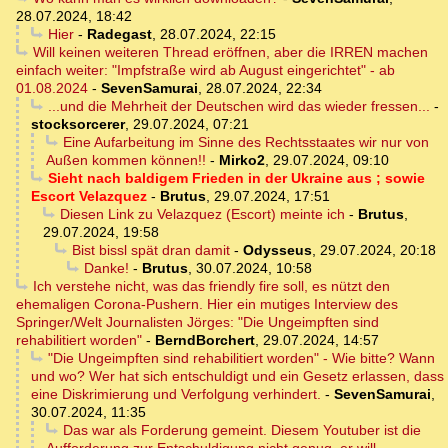
28.07.2024, 18:42
Hier
-
Radegast
,
28.07.2024, 22:15
Will keinen weiteren Thread eröffnen, aber die IRREN machen
einfach weiter: "Impfstraße wird ab August eingerichtet" - ab
01.08.2024
-
SevenSamurai
,
28.07.2024, 22:34
...und die Mehrheit der Deutschen wird das wieder fressen...
-
stocksorcerer
,
29.07.2024, 07:21
Eine Aufarbeitung im Sinne des Rechtsstaates wir nur von
Außen kommen können!!
-
Mirko2
,
29.07.2024, 09:10
Sieht nach baldigem Frieden in der Ukraine aus ; sowie
Escort Velazquez
-
Brutus
,
29.07.2024, 17:51
Diesen Link zu Velazquez (Escort) meinte ich
-
Brutus
,
29.07.2024, 19:58
Bist bissl spät dran damit
-
Odysseus
,
29.07.2024, 20:18
Danke!
-
Brutus
,
30.07.2024, 10:58
Ich verstehe nicht, was das friendly fire soll, es nützt den
ehemaligen Corona-Pushern. Hier ein mutiges Interview des
Springer/Welt Journalisten Jörges: "Die Ungeimpften sind
rehabilitiert worden"
-
BerndBorchert
,
29.07.2024, 14:57
"Die Ungeimpften sind rehabilitiert worden" - Wie bitte? Wann
und wo? Wer hat sich entschuldigt und ein Gesetz erlassen, dass
eine Diskrimierung und Verfolgung verhindert.
-
SevenSamurai
,
30.07.2024, 11:35
Das war als Forderung gemeint. Diesem Youtuber ist die