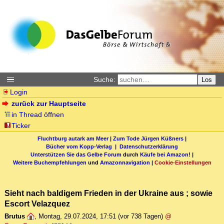
Suche:
Los
Login
zurück zur Hauptseite
in Thread öffnen
Ticker
Fluchtburg autark am Meer
|
Zum Tode Jürgen Küßners
|
Bücher vom Kopp-Verlag |
Datenschutzerklärung
Unterstützen Sie das Gelbe Forum
durch
Käufe bei Amazon
! |
Weitere Buchempfehlungen
und
Amazonnavigation
|
Cookie-Einstellungen
Sieht nach baldigem Frieden in der Ukraine aus ; sowie
Escort Velazquez
Brutus
,
Montag, 29.07.2024, 17:51
(vor 738 Tagen)
@