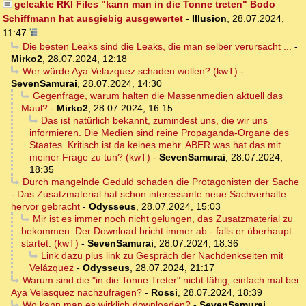
geleakte RKI Files "kann man in die Tonne treten" Bodo
Schiffmann hat ausgiebig ausgewertet
-
Illusion
,
28.07.2024,
11:47
Die besten Leaks sind die Leaks, die man selber verursacht ...
-
Mirko2
,
28.07.2024, 12:18
Wer würde Aya Velazquez schaden wollen? (kwT)
-
SevenSamurai
,
28.07.2024, 14:30
Gegenfrage, warum halten die Massenmedien aktuell das
Maul?
-
Mirko2
,
28.07.2024, 16:15
Das ist natürlich bekannt, zumindest uns, die wir uns
informieren. Die Medien sind reine Propaganda-Organe des
Staates. Kritisch ist da keines mehr. ABER was hat das mit
meiner Frage zu tun? (kwT)
-
SevenSamurai
,
28.07.2024,
18:35
Durch mangelnde Geduld schaden die Protagonisten der Sache
- Das Zusatzmaterial hat schon interessante neue Sachverhalte
hervor gebracht
-
Odysseus
,
28.07.2024, 15:03
Mir ist es immer noch nicht gelungen, das Zusatzmaterial zu
bekommen. Der Download bricht immer ab - falls er überhaupt
startet. (kwT)
-
SevenSamurai
,
28.07.2024, 18:36
Link dazu plus link zu Gespräch der Nachdenkseiten mit
Velázquez
-
Odysseus
,
28.07.2024, 21:17
Warum sind die "in die Tonne Treter" nicht fähig, einfach mal bei
Aya Velasquez nachzufragen?
-
Rossi
,
28.07.2024, 18:39
Wo kann man es wirklich downloaden?
-
SevenSamurai
,