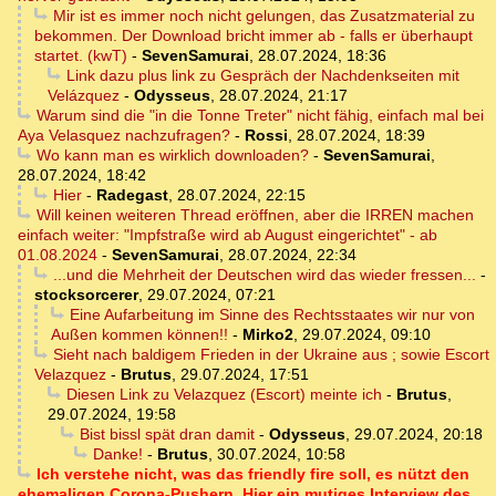
Mir ist es immer noch nicht gelungen, das Zusatzmaterial zu
bekommen. Der Download bricht immer ab - falls er überhaupt
startet. (kwT)
-
SevenSamurai
,
28.07.2024, 18:36
Link dazu plus link zu Gespräch der Nachdenkseiten mit
Velázquez
-
Odysseus
,
28.07.2024, 21:17
Warum sind die "in die Tonne Treter" nicht fähig, einfach mal bei
Aya Velasquez nachzufragen?
-
Rossi
,
28.07.2024, 18:39
Wo kann man es wirklich downloaden?
-
SevenSamurai
,
28.07.2024, 18:42
Hier
-
Radegast
,
28.07.2024, 22:15
Will keinen weiteren Thread eröffnen, aber die IRREN machen
einfach weiter: "Impfstraße wird ab August eingerichtet" - ab
01.08.2024
-
SevenSamurai
,
28.07.2024, 22:34
...und die Mehrheit der Deutschen wird das wieder fressen...
-
stocksorcerer
,
29.07.2024, 07:21
Eine Aufarbeitung im Sinne des Rechtsstaates wir nur von
Außen kommen können!!
-
Mirko2
,
29.07.2024, 09:10
Sieht nach baldigem Frieden in der Ukraine aus ; sowie Escort
Velazquez
-
Brutus
,
29.07.2024, 17:51
Diesen Link zu Velazquez (Escort) meinte ich
-
Brutus
,
29.07.2024, 19:58
Bist bissl spät dran damit
-
Odysseus
,
29.07.2024, 20:18
Danke!
-
Brutus
,
30.07.2024, 10:58
Ich verstehe nicht, was das friendly fire soll, es nützt den
ehemaligen Corona-Pushern. Hier ein mutiges Interview des