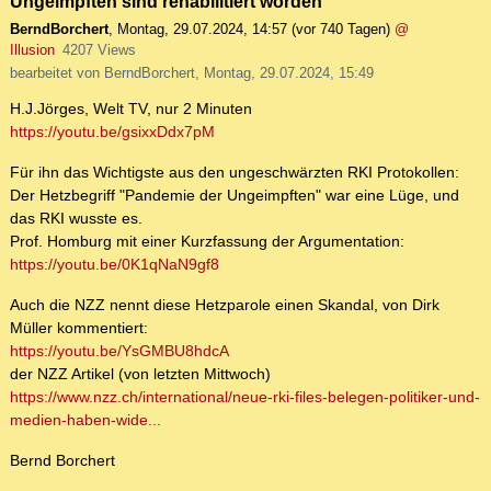
Ungeimpften sind rehabilitiert worden"
BerndBorchert
,
Montag, 29.07.2024, 14:57
(vor 740 Tagen)
@
Illusion
4207 Views
bearbeitet von BerndBorchert, Montag, 29.07.2024, 15:49
H.J.Jörges, Welt TV, nur 2 Minuten
https://youtu.be/gsixxDdx7pM
Für ihn das Wichtigste aus den ungeschwärzten RKI Protokollen:
Der Hetzbegriff "Pandemie der Ungeimpften" war eine Lüge, und
das RKI wusste es.
Prof. Homburg mit einer Kurzfassung der Argumentation:
https://youtu.be/0K1qNaN9gf8
Auch die NZZ nennt diese Hetzparole einen Skandal, von Dirk
Müller kommentiert:
https://youtu.be/YsGMBU8hdcA
der NZZ Artikel (von letzten Mittwoch)
https://www.nzz.ch/international/neue-rki-files-belegen-politiker-und-
medien-haben-wide...
Bernd Borchert