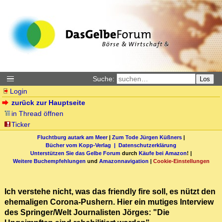
Suche:
Los
Login
zurück zur Hauptseite
in Thread öffnen
Ticker
Fluchtburg autark am Meer
|
Zum Tode Jürgen Küßners
|
Bücher vom Kopp-Verlag |
Datenschutzerklärung
Unterstützen Sie das Gelbe Forum
durch
Käufe bei Amazon
! |
Weitere Buchempfehlungen
und
Amazonnavigation
|
Cookie-Einstellungen
Ich verstehe nicht, was das friendly fire soll, es nützt den
ehemaligen Corona-Pushern. Hier ein mutiges Interview
des Springer/Welt Journalisten Jörges: "Die