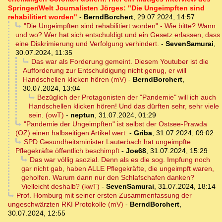
Springer/Welt Journalisten Jörges: "Die Ungeimpften sind
rehabilitiert worden"
-
BerndBorchert
,
29.07.2024, 14:57
"Die Ungeimpften sind rehabilitiert worden" - Wie bitte? Wann
und wo? Wer hat sich entschuldigt und ein Gesetz erlassen, dass
eine Diskrimierung und Verfolgung verhindert.
-
SevenSamurai
,
30.07.2024, 11:35
Das war als Forderung gemeint. Diesem Youtuber ist die
Aufforderung zur Entschuldigung nicht genug, er will
Handschellen klicken hören (mV)
-
BerndBorchert
,
30.07.2024, 13:04
Bezüglich der Protagonisten der "Pandemie" will ich auch
Handschellen klicken hören! Und das dürften sehr, sehr viele
sein. (owT)
-
neptun
,
31.07.2024, 01:29
"Pandemie der Ungeimpften" ist selbst der Ostsee-Prawda
(OZ) einen halbseitigen Artikel wert.
-
Griba
,
31.07.2024, 09:02
SPD Gesundheitsminister Lauterbach hat ungeimpfte
Pflegekräfte öffentlich beschimpft
-
Joe68
,
31.07.2024, 15:29
Das war völlig asozial. Denn als es die sog. Impfung noch
gar nicht gab, haben ALLE Pflegekräfte, die ungeimpft waren,
geholfen. Warum dann nur den Schlafschafen danken?
Vielleicht deshalb? (kwT)
-
SevenSamurai
,
31.07.2024, 18:14
Prof. Homburg mit seiner ersten Zusammenfassung der
ungeschwärzten RKI Protokolle (mV)
-
BerndBorchert
,
30.07.2024, 12:55