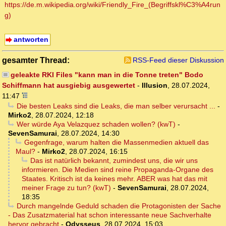
https://de.m.wikipedia.org/wiki/Friendly_Fire_(Begriffskl%C3%A4run
g)
antworten
gesamter Thread:
RSS-Feed dieser Diskussion
geleakte RKI Files "kann man in die Tonne treten" Bodo
Schiffmann hat ausgiebig ausgewertet
-
Illusion
,
28.07.2024,
11:47
Die besten Leaks sind die Leaks, die man selber verursacht ...
-
Mirko2
,
28.07.2024, 12:18
Wer würde Aya Velazquez schaden wollen? (kwT)
-
SevenSamurai
,
28.07.2024, 14:30
Gegenfrage, warum halten die Massenmedien aktuell das
Maul?
-
Mirko2
,
28.07.2024, 16:15
Das ist natürlich bekannt, zumindest uns, die wir uns
informieren. Die Medien sind reine Propaganda-Organe des
Staates. Kritisch ist da keines mehr. ABER was hat das mit
meiner Frage zu tun? (kwT)
-
SevenSamurai
,
28.07.2024,
18:35
Durch mangelnde Geduld schaden die Protagonisten der Sache
- Das Zusatzmaterial hat schon interessante neue Sachverhalte
hervor gebracht
-
Odysseus
,
28.07.2024, 15:03