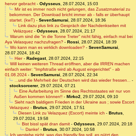
hervor gebracht
-
Odysseus
,
28.07.2024, 15:03
Mir ist es immer noch nicht gelungen, das Zusatzmaterial zu
bekommen. Der Download bricht immer ab - falls er überhaupt
startet. (kwT)
-
SevenSamurai
,
28.07.2024, 18:36
Link dazu plus link zu Gespräch der Nachdenkseiten mit
Velázquez
-
Odysseus
,
28.07.2024, 21:17
Warum sind die "in die Tonne Treter" nicht fähig, einfach mal bei
Aya Velasquez nachzufragen?
-
Rossi
,
28.07.2024, 18:39
Wo kann man es wirklich downloaden?
-
SevenSamurai
,
28.07.2024, 18:42
Hier
-
Radegast
,
28.07.2024, 22:15
Will keinen weiteren Thread eröffnen, aber die IRREN machen
einfach weiter: "Impfstraße wird ab August eingerichtet" - ab
01.08.2024
-
SevenSamurai
,
28.07.2024, 22:34
...und die Mehrheit der Deutschen wird das wieder fressen...
-
stocksorcerer
,
29.07.2024, 07:21
Eine Aufarbeitung im Sinne des Rechtsstaates wir nur von
Außen kommen können!!
-
Mirko2
,
29.07.2024, 09:10
Sieht nach baldigem Frieden in der Ukraine aus ; sowie Escort
Velazquez
-
Brutus
,
29.07.2024, 17:51
Diesen Link zu Velazquez (Escort) meinte ich
-
Brutus
,
29.07.2024, 19:58
Bist bissl spät dran damit
-
Odysseus
,
29.07.2024, 20:18
Danke!
-
Brutus
,
30.07.2024, 10:58
Ich verstehe nicht, was das friendly fire soll, es nützt den