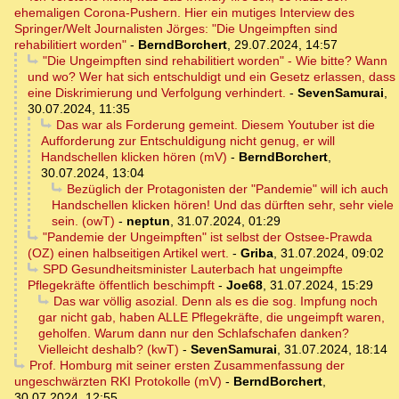
ehemaligen Corona-Pushern. Hier ein mutiges Interview des
Springer/Welt Journalisten Jörges: "Die Ungeimpften sind
rehabilitiert worden"
-
BerndBorchert
,
29.07.2024, 14:57
"Die Ungeimpften sind rehabilitiert worden" - Wie bitte? Wann
und wo? Wer hat sich entschuldigt und ein Gesetz erlassen, dass
eine Diskrimierung und Verfolgung verhindert.
-
SevenSamurai
,
30.07.2024, 11:35
Das war als Forderung gemeint. Diesem Youtuber ist die
Aufforderung zur Entschuldigung nicht genug, er will
Handschellen klicken hören (mV)
-
BerndBorchert
,
30.07.2024, 13:04
Bezüglich der Protagonisten der "Pandemie" will ich auch
Handschellen klicken hören! Und das dürften sehr, sehr viele
sein. (owT)
-
neptun
,
31.07.2024, 01:29
"Pandemie der Ungeimpften" ist selbst der Ostsee-Prawda
(OZ) einen halbseitigen Artikel wert.
-
Griba
,
31.07.2024, 09:02
SPD Gesundheitsminister Lauterbach hat ungeimpfte
Pflegekräfte öffentlich beschimpft
-
Joe68
,
31.07.2024, 15:29
Das war völlig asozial. Denn als es die sog. Impfung noch
gar nicht gab, haben ALLE Pflegekräfte, die ungeimpft waren,
geholfen. Warum dann nur den Schlafschafen danken?
Vielleicht deshalb? (kwT)
-
SevenSamurai
,
31.07.2024, 18:14
Prof. Homburg mit seiner ersten Zusammenfassung der
ungeschwärzten RKI Protokolle (mV)
-
BerndBorchert
,
30.07.2024, 12:55