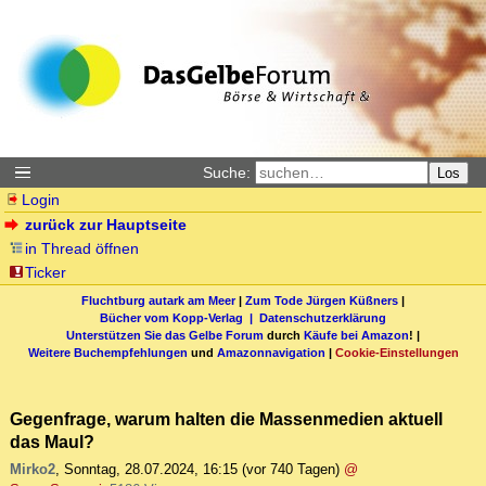
Suche:
Los
Login
zurück zur Hauptseite
in Thread öffnen
Ticker
Fluchtburg autark am Meer
|
Zum Tode Jürgen Küßners
|
Bücher vom Kopp-Verlag |
Datenschutzerklärung
Unterstützen Sie das Gelbe Forum
durch
Käufe bei Amazon
! |
Weitere Buchempfehlungen
und
Amazonnavigation
|
Cookie-Einstellungen
Gegenfrage, warum halten die Massenmedien aktuell
das Maul?
Mirko2
,
Sonntag, 28.07.2024, 16:15
(vor 740 Tagen)
@