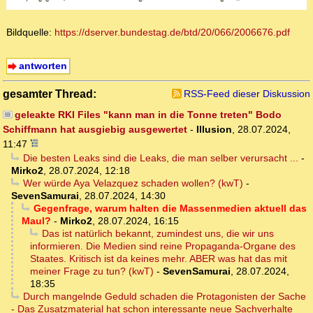
Bildquelle:
https://dserver.bundestag.de/btd/20/066/2006676.pdf
antworten
gesamter Thread:
RSS-Feed dieser Diskussion
geleakte RKI Files "kann man in die Tonne treten" Bodo
Schiffmann hat ausgiebig ausgewertet
-
Illusion
,
28.07.2024,
11:47
Die besten Leaks sind die Leaks, die man selber verursacht ...
-
Mirko2
,
28.07.2024, 12:18
Wer würde Aya Velazquez schaden wollen? (kwT)
-
SevenSamurai
,
28.07.2024, 14:30
Gegenfrage, warum halten die Massenmedien aktuell das
Maul?
-
Mirko2
,
28.07.2024, 16:15
Das ist natürlich bekannt, zumindest uns, die wir uns
informieren. Die Medien sind reine Propaganda-Organe des
Staates. Kritisch ist da keines mehr. ABER was hat das mit
meiner Frage zu tun? (kwT)
-
SevenSamurai
,
28.07.2024,
18:35
Durch mangelnde Geduld schaden die Protagonisten der Sache
- Das Zusatzmaterial hat schon interessante neue Sachverhalte