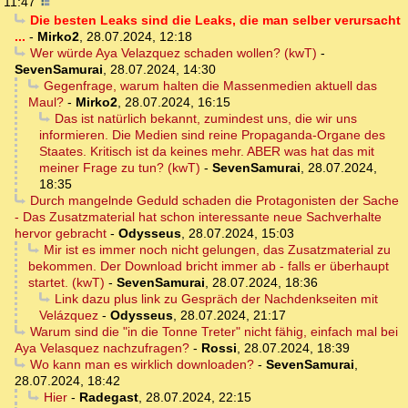
11:47
Die besten Leaks sind die Leaks, die man selber verursacht
...
-
Mirko2
,
28.07.2024, 12:18
Wer würde Aya Velazquez schaden wollen? (kwT)
-
SevenSamurai
,
28.07.2024, 14:30
Gegenfrage, warum halten die Massenmedien aktuell das
Maul?
-
Mirko2
,
28.07.2024, 16:15
Das ist natürlich bekannt, zumindest uns, die wir uns
informieren. Die Medien sind reine Propaganda-Organe des
Staates. Kritisch ist da keines mehr. ABER was hat das mit
meiner Frage zu tun? (kwT)
-
SevenSamurai
,
28.07.2024,
18:35
Durch mangelnde Geduld schaden die Protagonisten der Sache
- Das Zusatzmaterial hat schon interessante neue Sachverhalte
hervor gebracht
-
Odysseus
,
28.07.2024, 15:03
Mir ist es immer noch nicht gelungen, das Zusatzmaterial zu
bekommen. Der Download bricht immer ab - falls er überhaupt
startet. (kwT)
-
SevenSamurai
,
28.07.2024, 18:36
Link dazu plus link zu Gespräch der Nachdenkseiten mit
Velázquez
-
Odysseus
,
28.07.2024, 21:17
Warum sind die "in die Tonne Treter" nicht fähig, einfach mal bei
Aya Velasquez nachzufragen?
-
Rossi
,
28.07.2024, 18:39
Wo kann man es wirklich downloaden?
-
SevenSamurai
,
28.07.2024, 18:42
Hier
-
Radegast
,
28.07.2024, 22:15