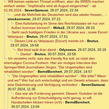
Will keinen weiteren Thread eröffnen, aber die IRREN machen
einfach weiter: "Impfstraße wird ab August eingerichtet" - ab
01.08.2024
-
SevenSamurai
,
28.07.2024, 22:34
...und die Mehrheit der Deutschen wird das wieder fressen...
-
stocksorcerer
,
29.07.2024, 07:21
Eine Aufarbeitung im Sinne des Rechtsstaates wir nur von
Außen kommen können!!
-
Mirko2
,
29.07.2024, 09:10
Sieht nach baldigem Frieden in der Ukraine aus ; sowie Escort
Velazquez
-
Brutus
,
29.07.2024, 17:51
Diesen Link zu Velazquez (Escort) meinte ich
-
Brutus
,
29.07.2024, 19:58
Bist bissl spät dran damit
-
Odysseus
,
29.07.2024, 20:18
Danke!
-
Brutus
,
30.07.2024, 10:58
Ich verstehe nicht, was das friendly fire soll, es nützt den
ehemaligen Corona-Pushern. Hier ein mutiges Interview des
Springer/Welt Journalisten Jörges: "Die Ungeimpften sind
rehabilitiert worden"
-
BerndBorchert
,
29.07.2024, 14:57
"Die Ungeimpften sind rehabilitiert worden" - Wie bitte? Wann
und wo? Wer hat sich entschuldigt und ein Gesetz erlassen, dass
eine Diskrimierung und Verfolgung verhindert.
-
SevenSamurai
,
30.07.2024, 11:35
Das war als Forderung gemeint. Diesem Youtuber ist die
Aufforderung zur Entschuldigung nicht genug, er will
Handschellen klicken hören (mV)
-
BerndBorchert
,
30.07.2024, 13:04