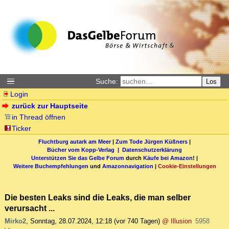
Suche:
Los
Login
zurück zur Hauptseite
in Thread öffnen
Ticker
Fluchtburg autark am Meer
|
Zum Tode Jürgen Küßners
|
Bücher vom Kopp-Verlag |
Datenschutzerklärung
Unterstützen Sie das Gelbe Forum
durch
Käufe bei Amazon
! |
Weitere Buchempfehlungen
und
Amazonnavigation
|
Cookie-Einstellungen
Die besten Leaks sind die Leaks, die man selber
verursacht ...
Mirko2
,
Sonntag, 28.07.2024, 12:18
(vor 740 Tagen)
@ Illusion
5958