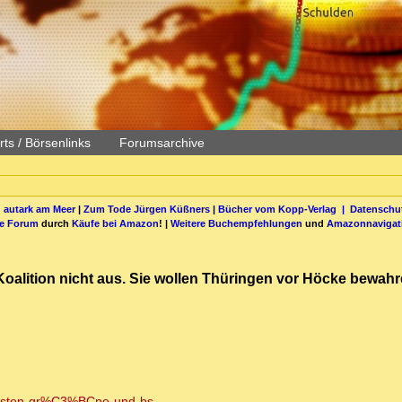
ts / Börsenlinks
Forumsarchive
 autark am Meer
|
Zum Tode Jürgen Küßners
|
Bücher vom Kopp-Verlag |
Datenschut
be Forum
durch
Käufe bei Amazon
! |
Weitere Buchempfehlungen
und
Amazonnavigat
alition nicht aus. Sie wollen Thüringen vor Höcke bewahren
-osten-gr%C3%BCne-und-bs...