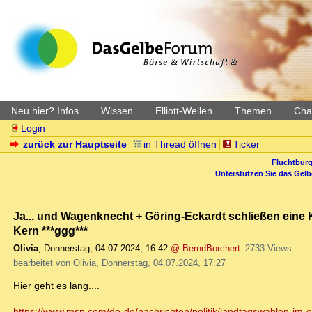
Neu hier? Infos
Wissen
Elliott-Wellen
Themen
Char
Login
zurück zur Hauptseite
in Thread öffnen
Ticker
Fluchtburg
Unterstützen Sie das Gel
Ja... und Wagenknecht + Göring-Eckardt schließen eine Ko
Kern ***ggg***
Olivia
,
Donnerstag, 04.07.2024, 16:42
@ BerndBorchert
2733 Views
bearbeitet von Olivia, Donnerstag, 04.07.2024, 17:27
Hier geht es lang....
https://www.msn.com/de-de/nachrichten/politik/landtagswahlen-im