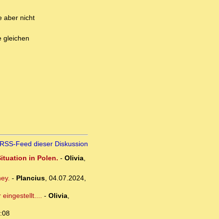
e aber nicht
e gleichen
RSS-Feed dieser Diskussion
tuation in Polen.
-
Olivia
,
ey.
-
Plancius
,
04.07.2024,
ingestellt....
-
Olivia
,
:08