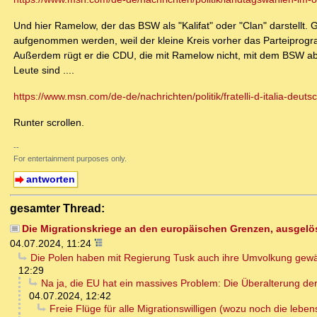
Und hier Ramelow, der das BSW als "Kalifat" oder "Clan" darstellt. G
aufgenommen werden, weil der kleine Kreis vorher das Parteiprogra
Außerdem rügt er die CDU, die mit Ramelow nicht, mit dem BSW aber
Leute sind ....
https://www.msn.com/de-de/nachrichten/politik/fratelli-d-italia-deu
Runter scrollen.
--
For entertainment purposes only.
antworten
gesamter Thread:
Die Migrationskriege an den europäischen Grenzen, ausgelös
04.07.2024, 11:24
Die Polen haben mit Regierung Tusk auch ihre Umvolkung gewä
12:29
Na ja, die EU hat ein massives Problem: Die Überalterung der 
04.07.2024, 12:42
Freie Flüge für alle Migrationswilligen (wozu noch die leb