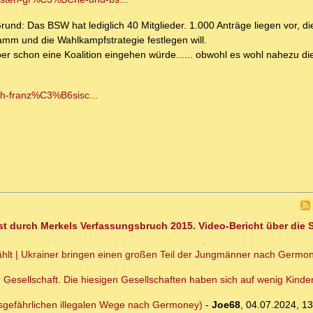
rund: Das BSW hat lediglich 40 Mitglieder. 1.000 Anträge liegen vor, di
mm und die Wahlkampfstrategie festlegen will.
 schon eine Koalition eingehen würde...... obwohl es wohl nahezu di
tsch-franz%C3%B6sisc...
t durch Merkels Verfassungsbruch 2015. Video-Bericht über die Si
hlt | Ukrainer bringen einen großen Teil der Jungmänner nach Germon
Gesellschaft. Die hiesigen Gesellschaften haben sich auf wenig Kinder e
ensgefährlichen illegalen Wege nach Germoney)
-
Joe68
,
04.07.2024, 13