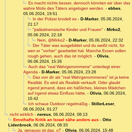
Es macht nichts besser, dennoch könnten wir über das
wahre Motiv des Täters angelogen werden.
-
ebbes
,
05.06.2024, 19:51
In der Polizei brodelt es
-
D-Marker
,
05.06.2024,
21:17
"palästinensische Kinder und Frauen"
-
Mirko2
,
05.06.2024, 22:18
Nein, @Mirko2
-
D-Marker
,
05.06.2024, 22:32
Der Täter was ausgebildet und du weißt nicht, für
wen er "vorher" gearbeitet hat. Manche Exxen sollen
rough gehen, auch das ist möglich.
-
Olivia
,
06.06.2024, 15:26
Auch das "real Wahrgenommene" unterliegt einer
Agenda
-
D-Marker
,
05.06.2024, 23:28
Das von dir als "real Wahrgenommenes" ist ja keine
Realität. Es wird als Realität verkauft. Oder glaubt
irgend jemand, dass ein häßliches, kleines Mädchen
auf irgend etwas Einfluss hätte,
-
Olivia
,
06.06.2024,
15:42
Ich schaue Outdoor regelmäßig
-
StillerLeser
,
06.06.2024, 01:27
nicht wirklich
-
nereus
,
06.06.2024, 08:13
Ernsthafte Kritik an Israel sähe anders aus
-
Otto
Lidenbrock
,
06.06.2024, 08:33
Ja, genauso ist das. oT
-
Olivia
,
06.06.2024, 15:48