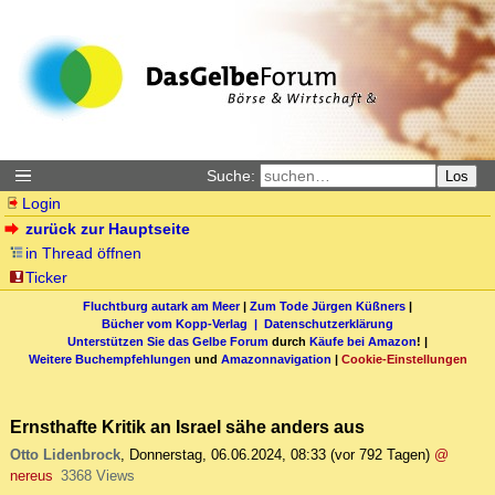
Suche:
Los
Login
zurück zur Hauptseite
in Thread öffnen
Ticker
Fluchtburg autark am Meer
|
Zum Tode Jürgen Küßners
|
Bücher vom Kopp-Verlag |
Datenschutzerklärung
Unterstützen Sie das Gelbe Forum
durch
Käufe bei Amazon
! |
Weitere Buchempfehlungen
und
Amazonnavigation
|
Cookie-Einstellungen
Ernsthafte Kritik an Israel sähe anders aus
Otto Lidenbrock
,
Donnerstag, 06.06.2024, 08:33
(vor 792 Tagen)
@
nereus
3368 Views