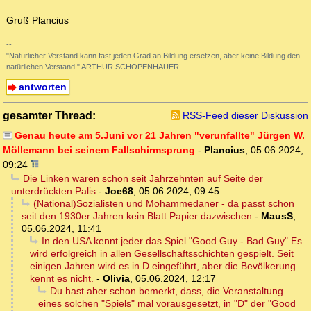
Gruß Plancius
--
"Natürlicher Verstand kann fast jeden Grad an Bildung ersetzen, aber keine Bildung den
natürlichen Verstand." ARTHUR SCHOPENHAUER
antworten
gesamter Thread:
RSS-Feed dieser Diskussion
Genau heute am 5.Juni vor 21 Jahren "verunfallte" Jürgen W.
Möllemann bei seinem Fallschirmsprung
-
Plancius
,
05.06.2024,
09:24
Die Linken waren schon seit Jahrzehnten auf Seite der
unterdrückten Palis
-
Joe68
,
05.06.2024, 09:45
(National)Sozialisten und Mohammedaner - da passt schon
seit den 1930er Jahren kein Blatt Papier dazwischen
-
MausS
,
05.06.2024, 11:41
In den USA kennt jeder das Spiel "Good Guy - Bad Guy".Es
wird erfolgreich in allen Gesellschaftsschichten gespielt. Seit
einigen Jahren wird es in D eingeführt, aber die Bevölkerung
kennt es nicht.
-
Olivia
,
05.06.2024, 12:17
Du hast aber schon bemerkt, dass, die Veranstaltung
eines solchen "Spiels" mal vorausgesetzt, in "D" der "Good