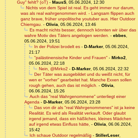
Guy" fehlt? (oT)
-
MausS
,
05.06.2024, 12:30
Nichts von dem Spiel ist real. Es geht immer nur darum,
was als real wahrgenommen wird. - Langsam flippen auch
ganz brave, früher unpolitische youtuber aus. Hier Outdoor
Chiemgau.
-
Olivia
,
05.06.2024, 13:46
Es macht nichts besser, dennoch könnten wir über das
wahre Motiv des Täters angelogen werden.
-
ebbes
,
05.06.2024, 19:51
In der Polizei brodelt es
-
D-Marker
,
05.06.2024,
21:17
"palästinensische Kinder und Frauen"
-
Mirko2
,
05.06.2024, 22:18
Nein, @Mirko2
-
D-Marker
,
05.06.2024, 22:32
Der Täter was ausgebildet und du weißt nicht, für
wen er "vorher" gearbeitet hat. Manche Exxen sollen
rough gehen, auch das ist möglich.
-
Olivia
,
06.06.2024, 15:26
Auch das "real Wahrgenommene" unterliegt einer
Agenda
-
D-Marker
,
05.06.2024, 23:28
Das von dir als "real Wahrgenommenes" ist ja keine
Realität. Es wird als Realität verkauft. Oder glaubt
irgend jemand, dass ein häßliches, kleines Mädchen
auf irgend etwas Einfluss hätte,
-
Olivia
,
06.06.2024,
15:42
Ich schaue Outdoor regelmäßig
-
StillerLeser
,