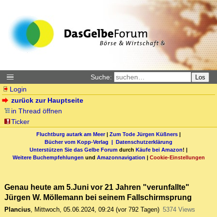
Suche:
Los
Login
zurück zur Hauptseite
in Thread öffnen
Ticker
Fluchtburg autark am Meer
|
Zum Tode Jürgen Küßners
|
Bücher vom Kopp-Verlag |
Datenschutzerklärung
Unterstützen Sie das Gelbe Forum
durch
Käufe bei Amazon
! |
Weitere Buchempfehlungen
und
Amazonnavigation
|
Cookie-Einstellungen
Genau heute am 5.Juni vor 21 Jahren "verunfallte"
Jürgen W. Möllemann bei seinem Fallschirmsprung
Plancius
,
Mittwoch, 05.06.2024, 09:24
(vor 792 Tagen)
5374 Views