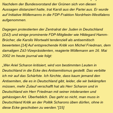
Nachdem der Bundesvorstand der Grünen sich von diesen
Aussagen distanziert hatte, trat Karsli aus der Partei aus. Er wurde
auf Initiative Möllemanns in die FDP-Fraktion Nordrhein-Westfalens
aufgenommen.
Dagegen protestierten der Zentralrat der Juden in Deutschland
(ZdJ) und einige prominente FDP-Mitglieder wie Hildegard Hamm-
Brücher, die Karslis Wortwahl tendenziell als antisemitisch
bewerteten.[14] Auf entsprechende Kritik von Michel Friedman, dem
damaligen ZdJ-Vizepräsidenten, reagierte Möllemann am 16. Mai
2002 im heute journal wie folgt:
„Wer Ariel Scharon kritisiert, wird von bestimmten Leuten in
Deutschland in die Ecke des Antisemitismus gestellt. Das verbitte
ich mir auf das Schärfste. Ich fürchte, dass kaum jemand den
Antisemiten, die es in Deutschland gibt, leider, die wir bekämpfen
müssen, mehr Zulauf verschafft hat als Herr Scharon und in
Deutschland ein Herr Friedman mit seiner intoleranten und
gehässigen Art. Überheblich. Das geht so nicht, man muss in
Deutschland Kritik an der Politik Scharons üben dürfen, ohne in
diese Ecke geschoben zu werden.“[15]