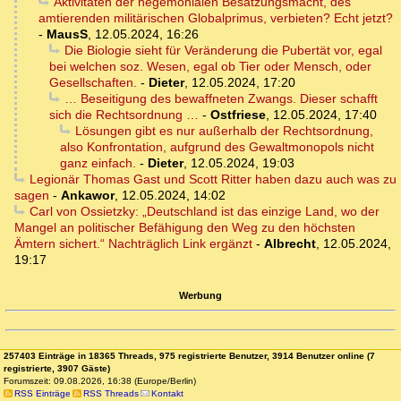
Aktivitäten der hegemonialen Besatzungsmacht, des
amtierenden militärischen Globalprimus, verbieten? Echt jetzt?
-
MausS
,
12.05.2024, 16:26
Die Biologie sieht für Veränderung die Pubertät vor, egal
bei welchen soz. Wesen, egal ob Tier oder Mensch, oder
Gesellschaften.
-
Dieter
,
12.05.2024, 17:20
… Beseitigung des bewaffneten Zwangs. Dieser schafft
sich die Rechtsordnung …
-
Ostfriese
,
12.05.2024, 17:40
Lösungen gibt es nur außerhalb der Rechtsordnung,
also Konfrontation, aufgrund des Gewaltmonopols nicht
ganz einfach.
-
Dieter
,
12.05.2024, 19:03
Legionär Thomas Gast und Scott Ritter haben dazu auch was zu
sagen
-
Ankawor
,
12.05.2024, 14:02
Carl von Ossietzky: „Deutschland ist das einzige Land, wo der
Mangel an politischer Befähigung den Weg zu den höchsten
Ämtern sichert.“ Nachträglich Link ergänzt
-
Albrecht
,
12.05.2024,
19:17
Werbung
257403 Einträge in 18365 Threads, 975 registrierte Benutzer, 3914 Benutzer online (7
registrierte, 3907 Gäste)
Forumszeit: 09.08.2026, 16:38 (Europe/Berlin)
RSS Einträge
RSS Threads
Kontakt