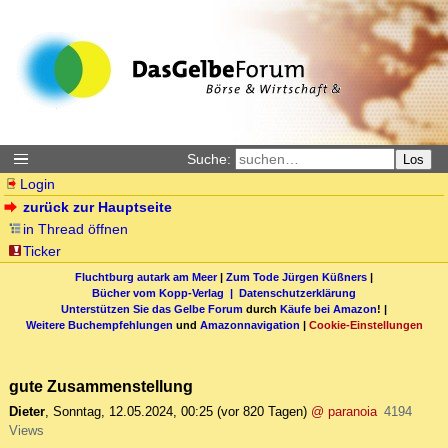
Suche:
Los
Login
zurück zur Hauptseite
in Thread öffnen
Ticker
Fluchtburg autark am Meer
|
Zum Tode Jürgen Küßners
|
Bücher vom Kopp-Verlag |
Datenschutzerklärung
Unterstützen Sie das Gelbe Forum
durch
Käufe bei Amazon
! |
Weitere Buchempfehlungen
und
Amazonnavigation
|
Cookie-Einstellungen
gute Zusammenstellung
Dieter
,
Sonntag, 12.05.2024, 00:25
(vor 820 Tagen)
@ paranoia
4194
Views