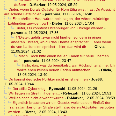
Da kann man nur die Schnauze halten und sich nicht
äußern
-
D-Marker
,
19.05.2024, 05:29
Dieter, wenn Du als Quästor für Rom tätig wirst, hast Du Aussicht
auf schöne Latifundien
-
paranoia
,
11.05.2024, 16:48
Eine ehrliche Haut würde nein sagen, der wären zukünftige
Latifundien zuwider. owT
-
Dieter
,
11.05.2024, 17:04
Dieter, Du könntest Ehrenbürger von Chicago werden
-
paranoia
,
11.05.2024, 17:36
@Dieter, gehört zwar nicht hierher, sondern in einen
anderen Thread, wo du das Thema ansprachst.... aber wenn
du von Latifundien sprichst... hier, das wird dir.....
-
Olivia
,
11.05.2024, 21:02
Mach' Doch bitte einen neuen Faden für neue Themen
auf!
-
paranoia
,
11.05.2024, 23:47
Hallo, das, was du bemäkelst, war Rücksichtsnahme. Ich
wollte eben keinen neuen Faden aufmachen.......
-
Olivia
,
13.05.2024, 13:40
Du kannst deutsche Politiker nicht ernst nehmen
-
Joe68
,
11.05.2024, 19:44
Der stille Cyberkrieg
-
Rybezahl
,
11.05.2024, 21:26
Wir liegen im Streit mit denen...
-
Rybezahl
,
11.05.2024, 19:51
Weil es noch nicht erwähnt wurde
-
D-Marker
,
12.05.2024, 08:59
Eigentlich brauchen wir ein Gesetz, welches den Einfluß der
Transatlantiker unter Strafe stellt, also deren Aktivitäten verboten
werden.
-
Dieter
,
12.05.2024, 13:43