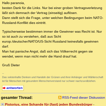
Hallo paranoia,
besten Dank für die Links. Nur bei einer groben Vertragsverletzung
läßt sich demnach der Vertrag (einseitig) auflösen.
Dann stellt sich die Frage, unter welchen Bedingungen beim NATO-
Russland-Konflikt dies eintritt.
Typischerweise bestimmen immer die Gewinner was Recht ist. Nur
so ist auch zu verstehen, daß aus Sicht
europ./deutscher/NATO/US-Sicht Russland keinesfalls gewinnen
darf.
Man hat panische Angst, daß sich das Völkerrecht gegen sie
wendet, wenn man nicht mehr die Hand drauf hat.
Gruß Dieter
--
Das sektenhafte Denken und Handeln der Grünen und ihrer Anhänger und Wählerschaft
ist für Menschen mit gesundem Menschenverstand nur schwer nachzuvollziehen.
antworten
gesamter Thread:
RSS-Feed dieser Diskussion
Pistorius, eine Schande für (fast) jeden Bundesbürger
-