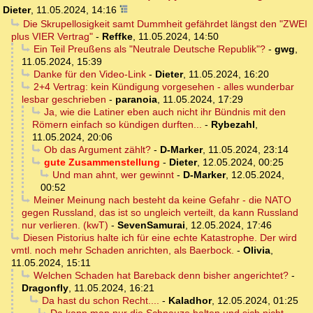
Dieter
,
11.05.2024, 14:16
Die Skrupellosigkeit samt Dummheit gefährdet längst den "ZWEI
plus VIER Vertrag"
-
Reffke
,
11.05.2024, 14:50
Ein Teil Preußens als "Neutrale Deutsche Republik"?
-
gwg
,
11.05.2024, 15:39
Danke für den Video-Link
-
Dieter
,
11.05.2024, 16:20
2+4 Vertrag: kein Kündigung vorgesehen - alles wunderbar
lesbar geschrieben
-
paranoia
,
11.05.2024, 17:29
Ja, wie die Latiner eben auch nicht ihr Bündnis mit den
Römern einfach so kündigen durften...
-
Rybezahl
,
11.05.2024, 20:06
Ob das Argument zählt?
-
D-Marker
,
11.05.2024, 23:14
gute Zusammenstellung
-
Dieter
,
12.05.2024, 00:25
Und man ahnt, wer gewinnt
-
D-Marker
,
12.05.2024,
00:52
Meiner Meinung nach besteht da keine Gefahr - die NATO
gegen Russland, das ist so ungleich verteilt, da kann Russland
nur verlieren. (kwT)
-
SevenSamurai
,
12.05.2024, 17:46
Diesen Pistorius halte ich für eine echte Katastrophe. Der wird
vmtl. noch mehr Schaden anrichten, als Baerbock.
-
Olivia
,
11.05.2024, 15:11
Welchen Schaden hat Bareback denn bisher angerichtet?
-
Dragonfly
,
11.05.2024, 16:21
Da hast du schon Recht....
-
Kaladhor
,
12.05.2024, 01:25