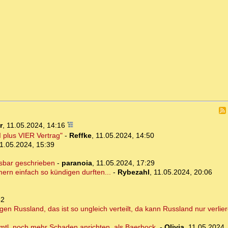
r
,
11.05.2024, 14:16
 plus VIER Vertrag"
-
Reffke
,
11.05.2024, 14:50
1.05.2024, 15:39
esbar geschrieben
-
paranoia
,
11.05.2024, 17:29
mern einfach so kündigen durften...
-
Rybezahl
,
11.05.2024, 20:06
52
 Russland, das ist so ungleich verteilt, da kann Russland nur verlie
 vmtl. noch mehr Schaden anrichten, als Baerbock.
-
Olivia
,
11.05.2024,