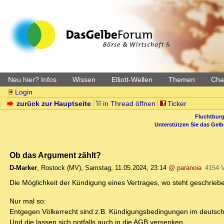
Neu hier? Infos
Wissen
Elliott-Wellen
Themen
Char
Login
zurück zur Hauptseite
in Thread öffnen
Ticker
Fluchtburg
Unterstützen Sie das Gel
Ob das Argument zählt?
D-Marker
,
Rostock (MV)
,
Samstag, 11.05.2024, 23:14
@ paranoia
4154 
Die Möglichkeit der Kündigung eines Vertrages, wo steht geschrie
Nur mal so:
Entgegen Völkerrecht sind z.B. Kündigungsbedingungen im deutschen 
Und die lassen sich notfalls auch in die AGB versenken.