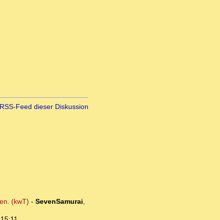
RSS-Feed dieser Diskussion
ren. (kwT)
-
SevenSamurai
,
 15:11