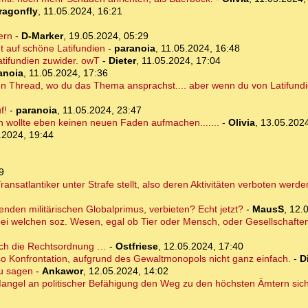
ragonfly
,
11.05.2024, 16:21
ern
-
D-Marker
,
19.05.2024, 05:29
ht auf schöne Latifundien
-
paranoia
,
11.05.2024, 16:48
atifundien zuwider. owT
-
Dieter
,
11.05.2024, 17:04
anoia
,
11.05.2024, 17:36
en Thread, wo du das Thema ansprachst.... aber wenn du von Latifundien
f!
-
paranoia
,
11.05.2024, 23:47
h wollte eben keinen neuen Faden aufmachen.......
-
Olivia
,
13.05.2024
.2024, 19:44
9
ansatlantiker unter Strafe stellt, also deren Aktivitäten verboten werde
nden militärischen Globalprimus, verbieten? Echt jetzt?
-
MausS
,
12.
 bei welchen soz. Wesen, egal ob Tier oder Mensch, oder Gesellschafte
ich die Rechtsordnung …
-
Ostfriese
,
12.05.2024, 17:40
o Konfrontation, aufgrund des Gewaltmonopols nicht ganz einfach.
-
D
u sagen
-
Ankawor
,
12.05.2024, 14:02
Mangel an politischer Befähigung den Weg zu den höchsten Ämtern siche