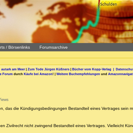
ts / Börsenlinks
Forumsarchive
 autark am Meer
|
Zum Tode Jürgen Küßners
|
Bücher vom Kopp-Verlag |
Datenschut
be Forum
durch
Käufe bei Amazon
! |
Weitere Buchempfehlungen
und
Amazonnavigat
Views
ben, das die Kündigungsbedingungen Bestandteil eines Vertrages sein
Zivilrecht nicht zwingend Bestandteil eines Vertrages. Vielleicht Kün