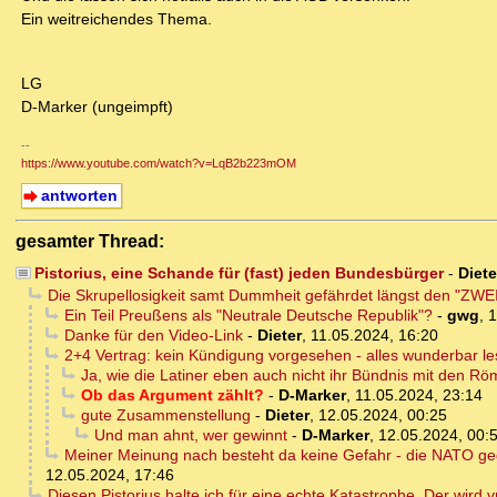
Ein weitreichendes Thema.
LG
D-Marker (ungeimpft)
--
https://www.youtube.com/watch?v=LqB2b223mOM
antworten
gesamter Thread:
Pistorius, eine Schande für (fast) jeden Bundesbürger
-
Diete
Die Skrupellosigkeit samt Dummheit gefährdet längst den "ZWEI
Ein Teil Preußens als "Neutrale Deutsche Republik"?
-
gwg
,
1
Danke für den Video-Link
-
Dieter
,
11.05.2024, 16:20
2+4 Vertrag: kein Kündigung vorgesehen - alles wunderbar l
Ja, wie die Latiner eben auch nicht ihr Bündnis mit den Rö
Ob das Argument zählt?
-
D-Marker
,
11.05.2024, 23:14
gute Zusammenstellung
-
Dieter
,
12.05.2024, 00:25
Und man ahnt, wer gewinnt
-
D-Marker
,
12.05.2024, 00:
Meiner Meinung nach besteht da keine Gefahr - die NATO gegen
12.05.2024, 17:46
Diesen Pistorius halte ich für eine echte Katastrophe. Der wird