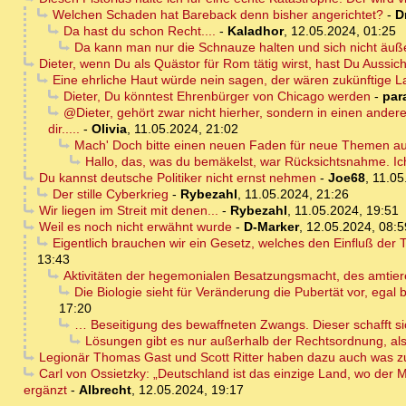
Welchen Schaden hat Bareback denn bisher angerichtet?
-
D
Da hast du schon Recht....
-
Kaladhor
,
12.05.2024, 01:25
Da kann man nur die Schnauze halten und sich nicht äuß
Dieter, wenn Du als Quästor für Rom tätig wirst, hast Du Aussic
Eine ehrliche Haut würde nein sagen, der wären zukünftige L
Dieter, Du könntest Ehrenbürger von Chicago werden
-
par
@Dieter, gehört zwar nicht hierher, sondern in einen ander
dir.....
-
Olivia
,
11.05.2024, 21:02
Mach' Doch bitte einen neuen Faden für neue Themen au
Hallo, das, was du bemäkelst, war Rücksichtsnahme. Ic
Du kannst deutsche Politiker nicht ernst nehmen
-
Joe68
,
11.05
Der stille Cyberkrieg
-
Rybezahl
,
11.05.2024, 21:26
Wir liegen im Streit mit denen...
-
Rybezahl
,
11.05.2024, 19:51
Weil es noch nicht erwähnt wurde
-
D-Marker
,
12.05.2024, 08:5
Eigentlich brauchen wir ein Gesetz, welches den Einfluß der Tr
13:43
Aktivitäten der hegemonialen Besatzungsmacht, des amtiere
Die Biologie sieht für Veränderung die Pubertät vor, egal
17:20
… Beseitigung des bewaffneten Zwangs. Dieser schafft s
Lösungen gibt es nur außerhalb der Rechtsordnung, als
Legionär Thomas Gast und Scott Ritter haben dazu auch was z
Carl von Ossietzky: „Deutschland ist das einzige Land, wo der 
ergänzt
-
Albrecht
,
12.05.2024, 19:17