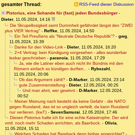
gesamter Thread:
RSS-Feed dieser Diskussion
Pistorius, eine Schande für (fast) jeden Bundesbürger
-
Dieter
,
11.05.2024, 14:16
Die Skrupellosigkeit samt Dummheit gefährdet längst den "ZWEI
plus VIER Vertrag"
-
Reffke
,
11.05.2024, 14:50
Ein Teil Preußens als "Neutrale Deutsche Republik"?
-
gwg
,
11.05.2024, 15:39
Danke für den Video-Link
-
Dieter
,
11.05.2024, 16:20
2+4 Vertrag: kein Kündigung vorgesehen - alles wunderbar
lesbar geschrieben
-
paranoia
,
11.05.2024, 17:29
Ja, wie die Latiner eben auch nicht ihr Bündnis mit den
Römern einfach so kündigen durften...
-
Rybezahl
,
11.05.2024, 20:06
Ob das Argument zählt?
-
D-Marker
,
11.05.2024, 23:14
gute Zusammenstellung
-
Dieter
,
12.05.2024, 00:25
Und man ahnt, wer gewinnt
-
D-Marker
,
12.05.2024,
00:52
Meiner Meinung nach besteht da keine Gefahr - die NATO
gegen Russland, das ist so ungleich verteilt, da kann Russland
nur verlieren. (kwT)
-
SevenSamurai
,
12.05.2024, 17:46
Diesen Pistorius halte ich für eine echte Katastrophe. Der wird
vmtl. noch mehr Schaden anrichten, als Baerbock.
-
Olivia
,
11.05.2024, 15:11
Welchen Schaden hat Bareback denn bisher angerichtet?
-