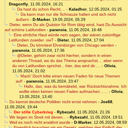
Dragonfly
,
11.05.2024, 16:21
Da hast du schon Recht....
-
Kaladhor
,
12.05.2024, 01:25
Da kann man nur die Schnauze halten und sich nicht
äußern
-
D-Marker
,
19.05.2024, 05:29
Dieter, wenn Du als Quästor für Rom tätig wirst, hast Du Aussicht
auf schöne Latifundien
-
paranoia
,
11.05.2024, 16:48
Eine ehrliche Haut würde nein sagen, der wären zukünftige
Latifundien zuwider. owT
-
Dieter
,
11.05.2024, 17:04
Dieter, Du könntest Ehrenbürger von Chicago werden
-
paranoia
,
11.05.2024, 17:36
@Dieter, gehört zwar nicht hierher, sondern in einen
anderen Thread, wo du das Thema ansprachst.... aber wenn
du von Latifundien sprichst... hier, das wird dir.....
-
Olivia
,
11.05.2024, 21:02
Mach' Doch bitte einen neuen Faden für neue Themen
auf!
-
paranoia
,
11.05.2024, 23:47
Hallo, das, was du bemäkelst, war Rücksichtsnahme. Ich
wollte eben keinen neuen Faden aufmachen.......
-
Olivia
,
13.05.2024, 13:40
Du kannst deutsche Politiker nicht ernst nehmen
-
Joe68
,
11.05.2024, 19:44
Der stille Cyberkrieg
-
Rybezahl
,
11.05.2024, 21:26
Wir liegen im Streit mit denen...
-
Rybezahl
,
11.05.2024, 19:51
Weil es noch nicht erwähnt wurde
-
D-Marker
,
12.05.2024, 08:59
Eigentlich brauchen wir ein Gesetz, welches den Einfluß der