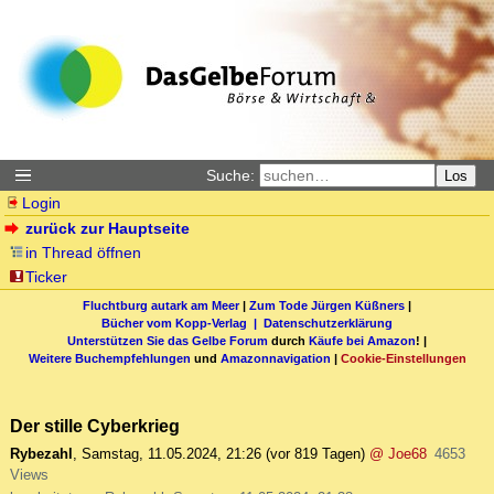
Suche:
Los
Login
zurück zur Hauptseite
in Thread öffnen
Ticker
Fluchtburg autark am Meer
|
Zum Tode Jürgen Küßners
|
Bücher vom Kopp-Verlag |
Datenschutzerklärung
Unterstützen Sie das Gelbe Forum
durch
Käufe bei Amazon
! |
Weitere Buchempfehlungen
und
Amazonnavigation
|
Cookie-Einstellungen
Der stille Cyberkrieg
Rybezahl
,
Samstag, 11.05.2024, 21:26
(vor 819 Tagen)
@ Joe68
4653
Views