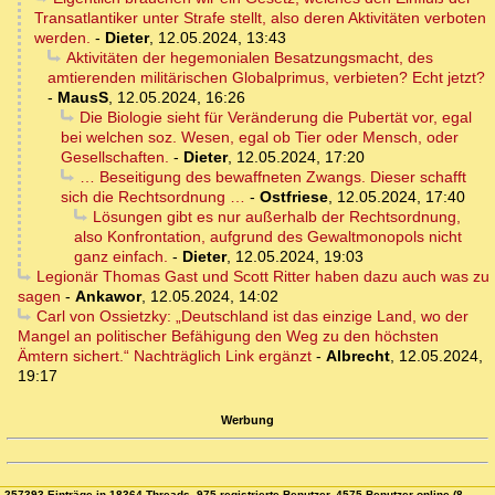
Transatlantiker unter Strafe stellt, also deren Aktivitäten verboten
werden.
-
Dieter
,
12.05.2024, 13:43
Aktivitäten der hegemonialen Besatzungsmacht, des
amtierenden militärischen Globalprimus, verbieten? Echt jetzt?
-
MausS
,
12.05.2024, 16:26
Die Biologie sieht für Veränderung die Pubertät vor, egal
bei welchen soz. Wesen, egal ob Tier oder Mensch, oder
Gesellschaften.
-
Dieter
,
12.05.2024, 17:20
… Beseitigung des bewaffneten Zwangs. Dieser schafft
sich die Rechtsordnung …
-
Ostfriese
,
12.05.2024, 17:40
Lösungen gibt es nur außerhalb der Rechtsordnung,
also Konfrontation, aufgrund des Gewaltmonopols nicht
ganz einfach.
-
Dieter
,
12.05.2024, 19:03
Legionär Thomas Gast und Scott Ritter haben dazu auch was zu
sagen
-
Ankawor
,
12.05.2024, 14:02
Carl von Ossietzky: „Deutschland ist das einzige Land, wo der
Mangel an politischer Befähigung den Weg zu den höchsten
Ämtern sichert.“ Nachträglich Link ergänzt
-
Albrecht
,
12.05.2024,
19:17
Werbung
257393 Einträge in 18364 Threads, 975 registrierte Benutzer, 4575 Benutzer online (8