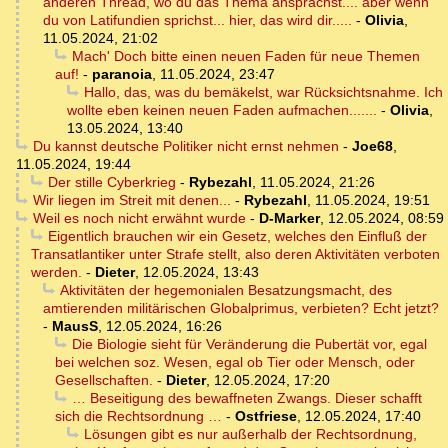
anderen Thread, wo du das Thema ansprachst.... aber wenn
du von Latifundien sprichst... hier, das wird dir.....
-
Olivia
,
11.05.2024, 21:02
Mach' Doch bitte einen neuen Faden für neue Themen
auf!
-
paranoia
,
11.05.2024, 23:47
Hallo, das, was du bemäkelst, war Rücksichtsnahme. Ich
wollte eben keinen neuen Faden aufmachen.......
-
Olivia
,
13.05.2024, 13:40
Du kannst deutsche Politiker nicht ernst nehmen
-
Joe68
,
11.05.2024, 19:44
Der stille Cyberkrieg
-
Rybezahl
,
11.05.2024, 21:26
Wir liegen im Streit mit denen...
-
Rybezahl
,
11.05.2024, 19:51
Weil es noch nicht erwähnt wurde
-
D-Marker
,
12.05.2024, 08:59
Eigentlich brauchen wir ein Gesetz, welches den Einfluß der
Transatlantiker unter Strafe stellt, also deren Aktivitäten verboten
werden.
-
Dieter
,
12.05.2024, 13:43
Aktivitäten der hegemonialen Besatzungsmacht, des
amtierenden militärischen Globalprimus, verbieten? Echt jetzt?
-
MausS
,
12.05.2024, 16:26
Die Biologie sieht für Veränderung die Pubertät vor, egal
bei welchen soz. Wesen, egal ob Tier oder Mensch, oder
Gesellschaften.
-
Dieter
,
12.05.2024, 17:20
… Beseitigung des bewaffneten Zwangs. Dieser schafft
sich die Rechtsordnung …
-
Ostfriese
,
12.05.2024, 17:40
Lösungen gibt es nur außerhalb der Rechtsordnung,