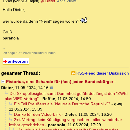
16:48
(vor 819 Tagen)
@ Dieter
4737 Views
Hallo Dieter,
wer würde da denn "Nein!" sagen wollen?
Gruß
paranoia
--
Ich sage "Ja!" zu Alkohol und Hunden.
antworten
gesamter Thread:
RSS-Feed dieser Diskussion
Pistorius, eine Schande für (fast) jeden Bundesbürger
-
Dieter
,
11.05.2024, 14:16
Die Skrupellosigkeit samt Dummheit gefährdet längst den "ZWEI
plus VIER Vertrag"
-
Reffke
,
11.05.2024, 14:50
Ein Teil Preußens als "Neutrale Deutsche Republik"?
-
gwg
,
11.05.2024, 15:39
Danke für den Video-Link
-
Dieter
,
11.05.2024, 16:20
2+4 Vertrag: kein Kündigung vorgesehen - alles wunderbar
lesbar geschrieben
-
paranoia
,
11.05.2024, 17:29