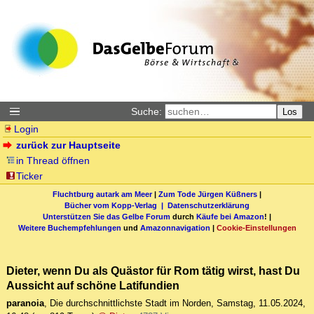
Suche:
Los
Login
zurück zur Hauptseite
in Thread öffnen
Ticker
Fluchtburg autark am Meer
|
Zum Tode Jürgen Küßners
|
Bücher vom Kopp-Verlag |
Datenschutzerklärung
Unterstützen Sie das Gelbe Forum
durch
Käufe bei Amazon
! |
Weitere Buchempfehlungen
und
Amazonnavigation
|
Cookie-Einstellungen
Dieter, wenn Du als Quästor für Rom tätig wirst, hast Du
Aussicht auf schöne Latifundien
paranoia
,
Die durchschnittlichste Stadt im Norden
,
Samstag, 11.05.2024,