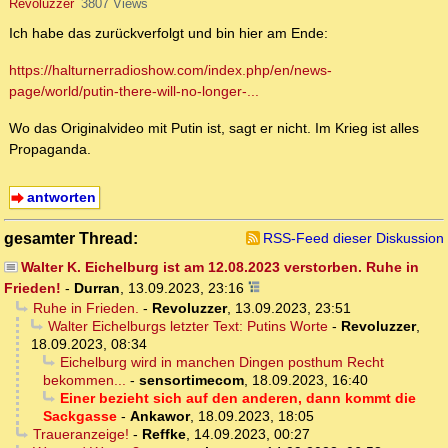
Revoluzzer
3807 Views
Ich habe das zurückverfolgt und bin hier am Ende:
https://halturnerradioshow.com/index.php/en/news-
page/world/putin-there-will-no-longer-...
Wo das Originalvideo mit Putin ist, sagt er nicht. Im Krieg ist alles
Propaganda.
antworten
gesamter Thread:
RSS-Feed dieser Diskussion
Walter K. Eichelburg ist am 12.08.2023 verstorben. Ruhe in
Frieden!
-
Durran
,
13.09.2023, 23:16
Ruhe in Frieden.
-
Revoluzzer
,
13.09.2023, 23:51
Walter Eichelburgs letzter Text: Putins Worte
-
Revoluzzer
,
18.09.2023, 08:34
Eichelburg wird in manchen Dingen posthum Recht
bekommen...
-
sensortimecom
,
18.09.2023, 16:40
Einer bezieht sich auf den anderen, dann kommt die
Sackgasse
-
Ankawor
,
18.09.2023, 18:05
Traueranzeige!
-
Reffke
,
14.09.2023, 00:27