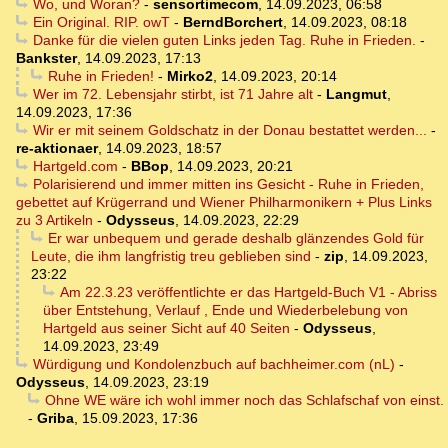
Wo, und Woran?
-
sensortimecom
,
14.09.2023, 06:58
Ein Original. RIP. owT
-
BerndBorchert
,
14.09.2023, 08:18
Danke für die vielen guten Links jeden Tag. Ruhe in Frieden.
-
Bankster
,
14.09.2023, 17:13
Ruhe in Frieden!
-
Mirko2
,
14.09.2023, 20:14
Wer im 72. Lebensjahr stirbt, ist 71 Jahre alt
-
Langmut
,
14.09.2023, 17:36
Wir er mit seinem Goldschatz in der Donau bestattet werden...
-
re-aktionaer
,
14.09.2023, 18:57
Hartgeld.com
-
BBop
,
14.09.2023, 20:21
Polarisierend und immer mitten ins Gesicht - Ruhe in Frieden,
gebettet auf Krügerrand und Wiener Philharmonikern + Plus Links
zu 3 Artikeln
-
Odysseus
,
14.09.2023, 22:29
Er war unbequem und gerade deshalb glänzendes Gold für
Leute, die ihm langfristig treu geblieben sind
-
zip
,
14.09.2023,
23:22
Am 22.3.23 veröffentlichte er das Hartgeld-Buch V1 - Abriss
über Entstehung, Verlauf , Ende und Wiederbelebung von
Hartgeld aus seiner Sicht auf 40 Seiten
-
Odysseus
,
14.09.2023, 23:49
Würdigung und Kondolenzbuch auf bachheimer.com (nL)
-
Odysseus
,
14.09.2023, 23:19
Ohne WE wäre ich wohl immer noch das Schlafschaf von einst.
-
Griba
,
15.09.2023, 17:36