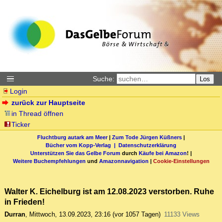
Suche:
Los
Login
zurück zur Hauptseite
in Thread öffnen
Ticker
Fluchtburg autark am Meer
|
Zum Tode Jürgen Küßners
|
Bücher vom Kopp-Verlag |
Datenschutzerklärung
Unterstützen Sie das Gelbe Forum
durch
Käufe bei Amazon
! |
Weitere Buchempfehlungen
und
Amazonnavigation
|
Cookie-Einstellungen
Walter K. Eichelburg ist am 12.08.2023 verstorben. Ruhe
in Frieden!
Durran
,
Mittwoch, 13.09.2023, 23:16
(vor 1057 Tagen)
11133 Views