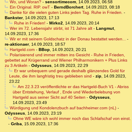
Wo, und Woran?
-
sensortimecom
,
14.09.2023, 06:58
Ein Original. RIP. owT
-
BerndBorchert
,
14.09.2023, 08:18
Danke für die vielen guten Links jeden Tag. Ruhe in Frieden.
-
Bankster
,
14.09.2023, 17:13
Ruhe in Frieden!
-
Mirko2
,
14.09.2023, 20:14
Wer im 72. Lebensjahr stirbt, ist 71 Jahre alt
-
Langmut
,
14.09.2023, 17:36
Wir er mit seinem Goldschatz in der Donau bestattet werden...
-
re-aktionaer
,
14.09.2023, 18:57
Hartgeld.com
-
BBop
,
14.09.2023, 20:21
Polarisierend und immer mitten ins Gesicht - Ruhe in Frieden,
gebettet auf Krügerrand und Wiener Philharmonikern + Plus Links
zu 3 Artikeln
-
Odysseus
,
14.09.2023, 22:29
Er war unbequem und gerade deshalb glänzendes Gold für
Leute, die ihm langfristig treu geblieben sind
-
zip
,
14.09.2023,
23:22
Am 22.3.23 veröffentlichte er das Hartgeld-Buch V1 - Abriss
über Entstehung, Verlauf , Ende und Wiederbelebung von
Hartgeld aus seiner Sicht auf 40 Seiten
-
Odysseus
,
14.09.2023, 23:49
Würdigung und Kondolenzbuch auf bachheimer.com (nL)
-
Odysseus
,
14.09.2023, 23:19
Ohne WE wäre ich wohl immer noch das Schlafschaf von einst.
-
Griba
,
15.09.2023, 17:36