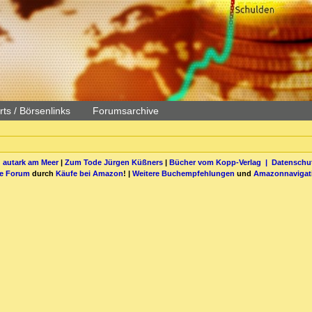
ts / Börsenlinks
Forumsarchive
 autark am Meer
|
Zum Tode Jürgen Küßners
|
Bücher vom Kopp-Verlag |
Datenschut
be Forum
durch
Käufe bei Amazon
! |
Weitere Buchempfehlungen
und
Amazonnavigat