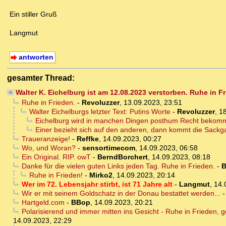
Ein stiller Gruß
Langmut
antworten
gesamter Thread:
Walter K. Eichelburg ist am 12.08.2023 verstorben. Ruhe in F
Ruhe in Frieden.
-
Revoluzzer
,
13.09.2023, 23:51
Walter Eichelburgs letzter Text: Putins Worte
-
Revoluzzer
,
18
Eichelburg wird in manchen Dingen posthum Recht bekomm
Einer bezieht sich auf den anderen, dann kommt die Sackg
Traueranzeige!
-
Reffke
,
14.09.2023, 00:27
Wo, und Woran?
-
sensortimecom
,
14.09.2023, 06:58
Ein Original. RIP. owT
-
BerndBorchert
,
14.09.2023, 08:18
Danke für die vielen guten Links jeden Tag. Ruhe in Frieden.
-
B
Ruhe in Frieden!
-
Mirko2
,
14.09.2023, 20:14
Wer im 72. Lebensjahr stirbt, ist 71 Jahre alt
-
Langmut
,
14.
Wir er mit seinem Goldschatz in der Donau bestattet werden...
Hartgeld.com
-
BBop
,
14.09.2023, 20:21
Polarisierend und immer mitten ins Gesicht - Ruhe in Frieden, g
14.09.2023, 22:29