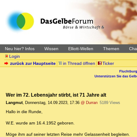
Neu hier? Infos
Wissen
Elliott-Wellen
Themen
Char
Login
zurück zur Hauptseite
in Thread öffnen
Ticker
Fluchtburg
Unterstützen Sie das Gel
Wer im 72. Lebensjahr stirbt, ist 71 Jahre alt
Langmut
,
Donnerstag, 14.09.2023, 17:36
@ Durran
5189 Views
Hallo in die Runde,
W.E. wurde am 16.4.1952 geboren.
Möge ihm auf seiner letzten Reise mehr Gelassenheit begleiten.