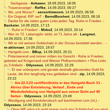
Sackgasse
-
Ankawor
,
18.09.2023, 18:05
Traueranzeige!
-
Reffke
,
14.09.2023, 00:27
Wo, und Woran?
-
sensortimecom
,
14.09.2023, 06:58
Ein Original. RIP. owT
-
BerndBorchert
,
14.09.2023, 08:18
Danke für die vielen guten Links jeden Tag. Ruhe in Frieden.
-
Bankster
,
14.09.2023, 17:13
Ruhe in Frieden!
-
Mirko2
,
14.09.2023, 20:14
Wer im 72. Lebensjahr stirbt, ist 71 Jahre alt
-
Langmut
,
14.09.2023, 17:36
Wir er mit seinem Goldschatz in der Donau bestattet werden...
-
re-aktionaer
,
14.09.2023, 18:57
Hartgeld.com
-
BBop
,
14.09.2023, 20:21
Polarisierend und immer mitten ins Gesicht - Ruhe in Frieden,
gebettet auf Krügerrand und Wiener Philharmonikern + Plus Links
zu 3 Artikeln
-
Odysseus
,
14.09.2023, 22:29
Er war unbequem und gerade deshalb glänzendes Gold für
Leute, die ihm langfristig treu geblieben sind
-
zip
,
14.09.2023,
23:22
Am 22.3.23 veröffentlichte er das Hartgeld-Buch V1 -
Abriss über Entstehung, Verlauf , Ende und
Wiederbelebung von Hartgeld aus seiner Sicht auf 40
Seiten
-
Odysseus
,
14.09.2023, 23:49
Würdigung und Kondolenzbuch auf bachheimer.com (nL)
-
Odysseus
,
14.09.2023, 23:19
Ohne WE wäre ich wohl immer noch das Schlafschaf von einst.