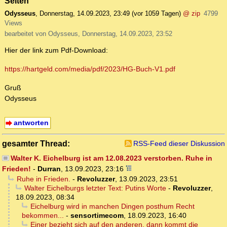
Seiten
Odysseus
,
Donnerstag, 14.09.2023, 23:49
(vor 1059 Tagen)
@ zip
4799
Views
bearbeitet von Odysseus, Donnerstag, 14.09.2023, 23:52
Hier der link zum Pdf-Download:
https://hartgeld.com/media/pdf/2023/HG-Buch-V1.pdf
Gruß
Odysseus
antworten
gesamter Thread:
RSS-Feed dieser Diskussion
Walter K. Eichelburg ist am 12.08.2023 verstorben. Ruhe in
Frieden!
-
Durran
,
13.09.2023, 23:16
Ruhe in Frieden.
-
Revoluzzer
,
13.09.2023, 23:51
Walter Eichelburgs letzter Text: Putins Worte
-
Revoluzzer
,
18.09.2023, 08:34
Eichelburg wird in manchen Dingen posthum Recht
bekommen...
-
sensortimecom
,
18.09.2023, 16:40
Einer bezieht sich auf den anderen, dann kommt die