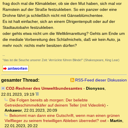
frag doch mal die Klimakleber, ob sie den Mut haben, sich mal vor
Ramstein auf der Straße festzukleben. So ein panzer oder eine
Drohne fährt ja schließlich nicht mit Gänseblümchentee.
Es ist halt einfacher, sich an einem DIrigentenpult oder auf der
Stadtautobahn festzukleben.
oder gehts etwa nicht um die Weltklimarettung? Gehts am Ende um
die mediale Vorbereitung des Schlafmichels, daß wir kein Auto, ja
mehr noch: nichts mehr besitzen dürfen?
--
"das ist die Seuche unserer Zeit: Verrückte führen Blinde!" (Shakespeare, King Lear)
antworten
gesamter Thread:
RSS-Feed dieser Diskussion
CO2-Rechner des Umweltbundesamtes
-
Dionysos
,
22.01.2023, 19:19
Die Folgen bereits ab morgen: Der beliebte
Getreideschimmelkäfer auf deinem Teller (mit Videolink)
-
Ankawor
,
22.01.2023, 20:09
Bekommt man dann eine Gutschrift, wenn man einen grünen
Vielflieger zu seinem freiwilligen Ableben überredet? owt
-
Martin
,
22.01.2023, 20:22