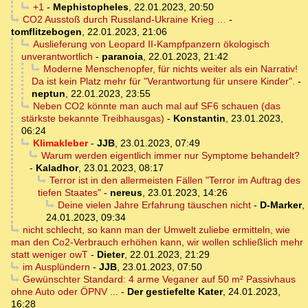
+1
-
Mephistopheles
,
22.01.2023, 20:50
CO2 Ausstoß durch Russland-Ukraine Krieg …
-
tomflitzebogen
,
22.01.2023, 21:06
Auslieferung von Leopard II-Kampfpanzern ökologisch
unverantwortlich
-
paranoia
,
22.01.2023, 21:42
Moderne Menschenopfer, für nichts weiter als ein Narrativ!
Da ist kein Platz mehr für "Verantwortung für unsere Kinder".
-
neptun
,
22.01.2023, 23:55
Neben CO2 könnte man auch mal auf SF6 schauen (das
stärkste bekannte Treibhausgas)
-
Konstantin
,
23.01.2023,
06:24
Klimakleber
-
JJB
,
23.01.2023, 07:49
Warum werden eigentlich immer nur Symptome behandelt?
-
Kaladhor
,
23.01.2023, 08:17
Terror ist in den allermeisten Fällen "Terror im Auftrag des
tiefen Staates"
-
nereus
,
23.01.2023, 14:26
Deine vielen Jahre Erfahrung täuschen nicht
-
D-Marker
,
24.01.2023, 09:34
nicht schlecht, so kann man der Umwelt zuliebe ermitteln, wie
man den Co2-Verbrauch erhöhen kann, wir wollen schließlich mehr
statt weniger owT
-
Dieter
,
22.01.2023, 21:29
im Ausplündern
-
JJB
,
23.01.2023, 07:50
Gewünschter Standard: 4 arme Veganer auf 50 m² Passivhaus
ohne Auto oder ÖPNV ...
-
Der gestiefelte Kater
,
24.01.2023,
16:28