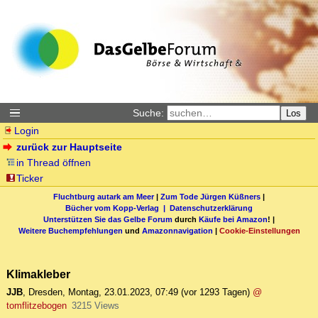
Suche:
Los
Login
zurück zur Hauptseite
in Thread öffnen
Ticker
Fluchtburg autark am Meer
|
Zum Tode Jürgen Küßners
|
Bücher vom Kopp-Verlag |
Datenschutzerklärung
Unterstützen Sie das Gelbe Forum
durch
Käufe bei Amazon
! |
Weitere Buchempfehlungen
und
Amazonnavigation
|
Cookie-Einstellungen
Klimakleber
JJB
,
Dresden
,
Montag, 23.01.2023, 07:49
(vor 1293 Tagen)
@
tomflitzebogen
3215 Views